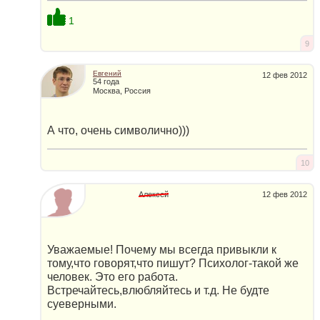
1
9
Евгений
12 фев 2012
54 года
Москва, Россия
А что, очень символично)))
10
Алексей
12 фев 2012
Уважаемые! Почему мы всегда привыкли к
тому,что говорят,что пишут? Психолог-такой жe
человек. Это его работа.
Встречайтесь,влюбляйтесь и т.д. Не будте
суеверными.