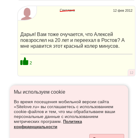
Светлана
12 фев 2012
Дарья! Вам тоже очучается, что Алексей
повзрослел на 20 лет и переехал в Ростов? А
мне нравится этот красный колер минусов.
2
12
Мы используем сookie
Во время посещения мобильной версии сайта
Что высказаться в Рупор, необходимо войти или
«Sitelove.ru» вы соглашаетесь с использованием
зарегистрироваться:
cookie-файлов и тем, что мы обрабатываем ваши
персональные данные с использованием
метрических программ.
Политика
конфиденциальности
Регистрация
Вход