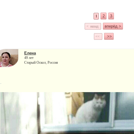
2
3
1
вперёд >
< назад
>>
<<
Елена
49 лет
Старый Оскол, Россия
.