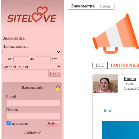
Знакомства
→
Рупор
Знакомства
Познакомлюсь с:
от
до
лет
ВСЁ
ПОПУЛЯРНЫ
Найти
Елена
49 лет
Вход на сайт
Старый О
E-mail:
Пароль:
Лето!
запомнить
Войти
Забыли?