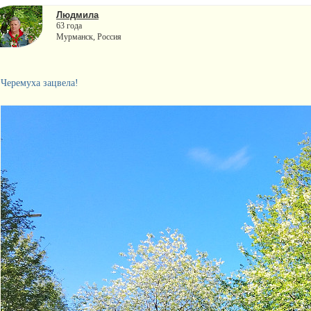
Людмила
63 года
Мурманск, Россия
Черемуха зацвела!