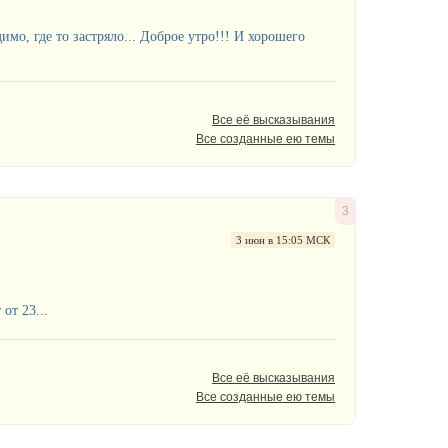
имо, где то застряло... Доброе утро!!! И хорошего
Все её высказывания
Все созданные ею темы
3
3 июн в 15:05 МСК
от 23...
Все её высказывания
Все созданные ею темы