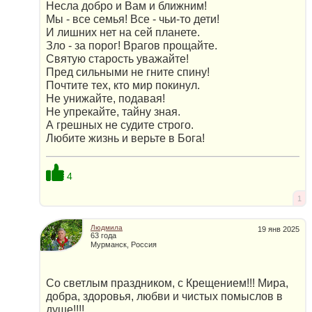
Несла добро и Вам и ближним!
Мы - все семья! Все - чьи-то дети!
И лишних нет на сей планете.
Зло - за порог! Врагов прощайте.
Святую старость уважайте!
Пред сильными не гните спину!
Почтите тех, кто мир покинул.
Не унижайте, подавая!
Не упрекайте, тайну зная.
А грешных не судите строго.
Любите жизнь и верьте в Бога!
4
1
Людмила
19 янв 2025
63 года
Мурманск, Россия
Со светлым праздником, с Крещением!!! Мира,
добра, здоровья, любви и чистых помыслов в
душе!!!!