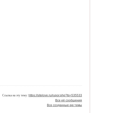
Ссылка на эту тему:
https://sitelove.ru/rupor.php?tp=535533
Все её сообщения
Все созданные ею темы