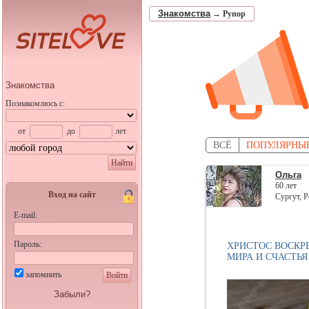
Знакомства
→
Рупор
Знакомства
Познакомлюсь с:
от
до
лет
ВСЁ
ПОПУЛЯРНЫ
Найти
Ольга
60 лет
Вход на сайт
Сургут, Р
E-mail:
Пароль:
ХРИСТОС ВОСКРЕ
МИРА И СЧАСТЬ
запомнить
Войти
Забыли?