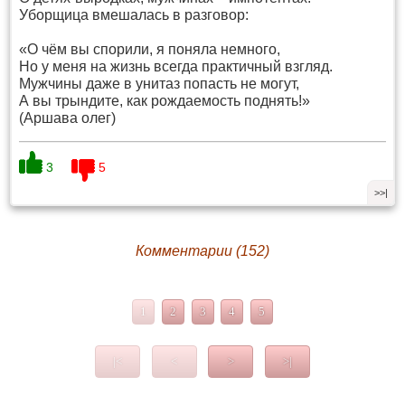
Уборщица вмешалась в разговор:
«О чём вы спорили, я поняла немного,
Но у меня на жизнь всегда практичный взгляд.
Мужчины даже в унитаз попасть не могут,
А вы трындите, как рождаемость поднять!»
(Аршава олег)
3
5
>>|
Комментарии (152)
1
2
3
4
5
|<
<
>
>|