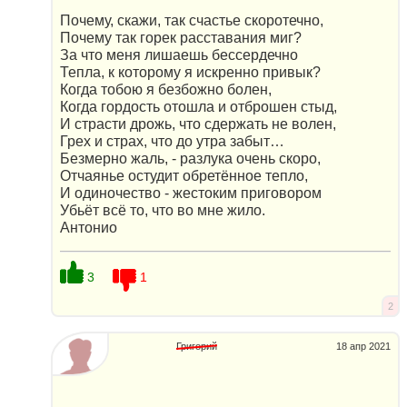
Почему, скажи, так счастье скоротечно,
Почему так горек расставания миг?
За что меня лишаешь бессердечно
Тепла, к которому я искренно привык?
Когда тобою я безбожно болен,
Когда гордость отошла и отброшен стыд,
И страсти дрожь, что сдержать не волен,
Грех и страх, что до утра забыт…
Безмерно жаль, - разлука очень скоро,
Отчаянье остудит обретённое тепло,
И одиночество - жестоким приговором
Убьёт всё то, что во мне жило.
Антонио
3
1
2
Григорий
18 апр 2021