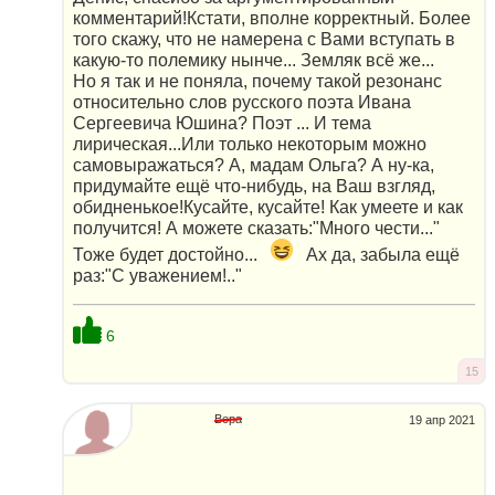
комментарий!Кстати, вполне корректный. Более
того скажу, что не намерена с Вами вступать в
какую-то полемику нынче... Земляк всё же...
Но я так и не поняла, почему такой резонанс
относительно слов русского поэта Ивана
Сергеевича Юшина? Поэт ... И тема
лирическая...Или только некоторым можно
самовыражаться? А, мадам Ольга? А ну-ка,
придумайте ещё что-нибудь, на Ваш взгляд,
обидненькое!Кусайте, кусайте! Как умеете и как
получится! А можете сказать:"Много чести..."
Тоже будет достойно...
Ах да, забыла ещё
раз:"С уважением!.."
6
15
Вера
19 апр 2021