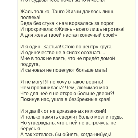
Жаль только, Танго Жизни длилось лишь
полвека!
Беда без стука к нам ворвалась за порог
И прокричала: «Жизнь - всего лишь игротека!
А для жены твоей настал конечный срок!»
И я один! Застыл! Стою по центру круга
И одиночество не в силах осознать!..
Мне в толк не взять, что не придёт домой
подруга,
И сыновья не поцелуют больше мать!
Я не могу! Я не хочу в такое верить!
Чем провинилась? Чем, любимая моя,
Что для неё я не открою больше двери?!
Покинув нас, ушла в безбрежные края!
И я далёк от не доказанных иллюзий!
И только память сверлит болью мозг и грудь.
Но утверждать, что с ней не встречусь, не
берусь я.
А так хотелось бы обнять, когда-нибудь!