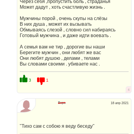
Через себя ,пропустить боль , страданья
Может дадут , хоть счастливую жизнь .
Мужчины порой , очень скупы на слёзы
В них душа , может их вызывать
Обмываясь слезой , словно сил набираясь
Готовый мужчина , и даже идти воевать .
А семья вам не тир , дорогие вы наши
Берегите мужчин , они любят же вас
Они любят душою , делами , телами
Вы словами своими . убиваете нас .
3
1
4
Вера
18 апр 2021
"Тихо сам с собою я веду беседу"