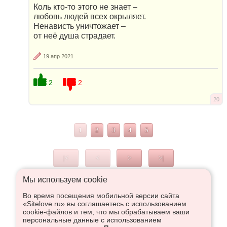
Коль кто-то этого не знает –
любовь людей всех окрыляет.
Ненависть уничтожает –
от неё душа страдает.
19 апр 2021
2
2
20
1
2
3
4
5
|<
<
>
>|
Мы используем сookie
Во время посещения мобильной версии сайта
Что высказаться в Рупор, необходимо войти или
«Sitelove.ru» вы соглашаетесь с использованием
зарегистрироваться:
cookie-файлов и тем, что мы обрабатываем ваши
персональные данные с использованием