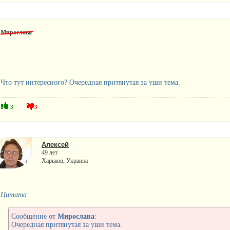
Мирослава
Что тут интересного? Очередная притянутая за уши тема.
3
3
Алексей
49 лет
Харьков, Украина
Цитата:
Сообщение от
Мирослава
:
Очередная притянутая за уши тема.