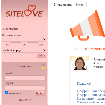
Знакомства
→
Рупор
Знакомства
Познакомлюсь с:
от
до
лет
ВСЁ
ПОПУЛЯРНЫ
Найти
Алексе
49 лет
Вход на сайт
Харьков,
E-mail:
Пароль:
Подарки!
Подарки - это прек
запомнить
Войти
Подарки - это радо
Их приятно и дарит
Забыли?
Я очень люблю дел