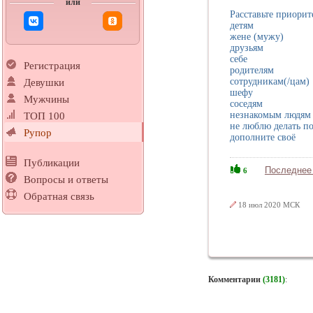
или
Расставьте приорит
детям
жене (мужу)
друзьям
себе
Регистрация
родителям
сотрудникам(/цам)
Девушки
шефу
Мужчины
соседям
незнакомым людям
ТОП 100
не люблю делать п
Рупор
дополните своё
Публикации
Последнее
6
Вопросы и ответы
Обратная связь
18 июл 2020 МСК
Комментарии
(3181)
: