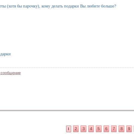
еты (хотя бы парочку), кому делать подарки Вы любите больше?
одарки
 сообщение
2
3
4
5
6
7
8
9
1