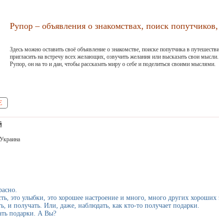
Рупор – объявления о знакомствах, поиск попутчиков, 
Здесь можно оставить своё объявление о знакомстве, поиске попутчика в путешестви
пригласить на встречу всех желающих, озвучить желания или высказать свои мысли.
Рупор, он на то и дан, чтобы рассказать миру о себе и поделиться своими мыслями.
Е
й
 Украина
расно.
сть, это улыбки, это хорошее настроение и много, много других хороших
ь, и получать. Или, даже, наблюдать, как кто-то получает подарки.
ать подарки. А Вы?