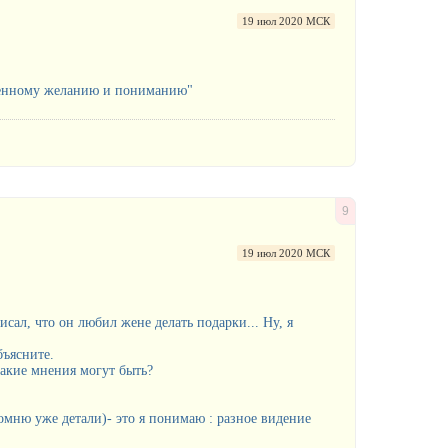
19 июл 2020 МСК
твенному желанию и пониманию"
9
19 июл 2020 МСК
сал, что он любил жене делать подарки... Ну, я
бъясните.
какие мнения могут быть?
омню уже детали)- это я понимаю : разное видение