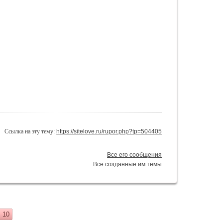
Ссылка на эту тему:
https://sitelove.ru/rupor.php?tp=504405
Все его сообщения
Все созданные им темы
10