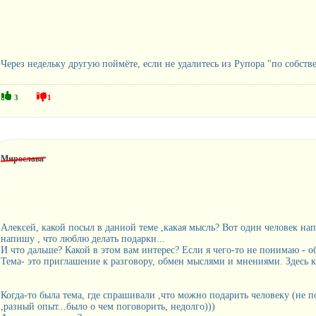
Через недельку другую поймёте, если не удалитесь из Рупора "по собс
3
1
Мирослава
Алексей, какой посыл в данной теме ,какая мысль? Вот один человек напи
напишу , что люблю делать подарки...
И что дальше? Какой в этом вам интерес? Если я чего-то не понимаю - о
Тема- это приглашение к разговору, обмен мыслями и мнениями. Здесь 
Когда-то была тема, где спрашивали ,что можно подарить человеку (не п
,разный опыт...было о чем поговорить, недолго)))