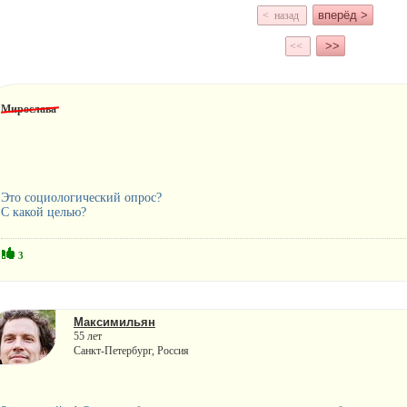
вперёд >
< назад
>>
<<
Мирослава
Это социологический опрос?
С какой целью?
3
Максимильян
55 лет
Санкт-Петербург, Россия