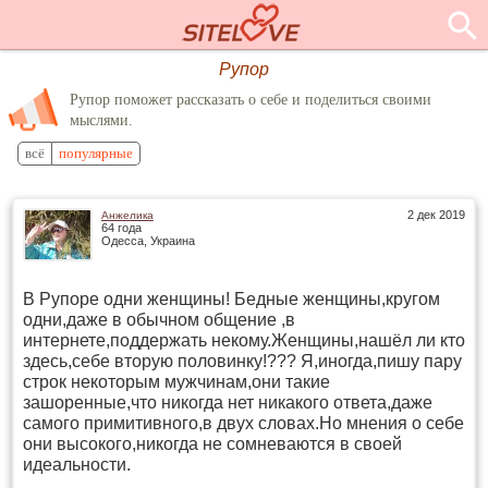
Рупор
Рупор поможет рассказать о себе и поделиться своими
мыслями.
всё
популярные
2 дек 2019
Анжелика
64 года
Одесса, Украина
В Рупоре одни женщины! Бедные женщины,кругом
одни,даже в обычном общение ,в
интернете,поддержать некому.Женщины,нашёл ли кто
здесь,себе вторую половинку!??? Я,иногда,пишу пару
строк некоторым мужчинам,они такие
зашоренные,что никогда нет никакого ответа,даже
самого примитивного,в двух словах.Но мнения о себе
они высокого,никогда не сомневаются в своей
идеальности.