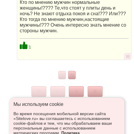
Кто по мнению мужчин нормальные
женщины!???? Те,что стоят у плиты день и
ночь? Не знают отдыха покоя и сна!??? Или???
Кто тогда по мнению мужчин,настоящие
мужчины!??? Очень интересно знать мнение со
стороны мужчин.
1
20
1
2
|<
<
>
>|
Мы используем сookie
Во время посещения мобильной версии сайта
Что высказаться в Рупор, необходимо войти или
«Sitelove.ru» вы соглашаетесь с использованием
зарегистрироваться:
cookie-файлов и тем, что мы обрабатываем ваши
персональные данные с использованием
метрических программ.
Политика