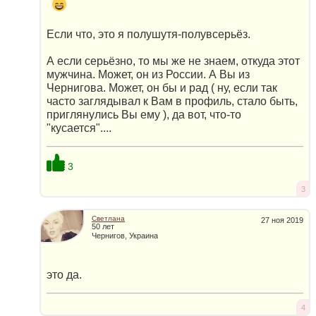
Если что, это я полушутя-полувсерьёз.
А если серьёзно, то мы же не знаем, откуда этот
мужчина. Может, он из России. А Вы из
Чернигова. Может, он бы и рад ( ну, если так
часто заглядывал к Вам в профиль, стало быть,
приглянулись Вы ему ), да вот, что-то
"кусается"....
3
3
Светлана
27 ноя 2019
50 лет
Чернигов, Украина
это да.
4