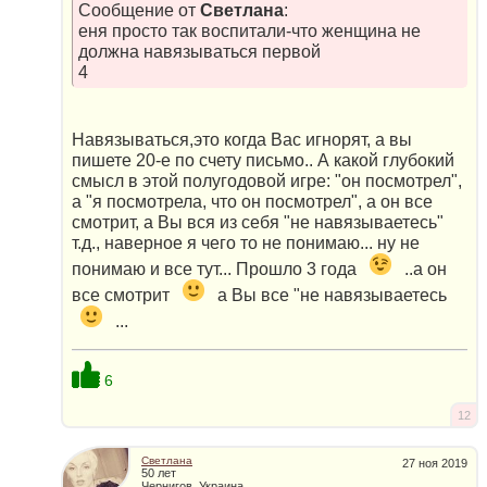
Сообщение от
Светлана
:
еня просто так воспитали-что женщина не
должна навязываться первой
4
Навязываться,это когда Вас игнорят, а вы
пишете 20-е по счету письмо.. А какой глубокий
смысл в этой полугодовой игре: "он посмотрел",
а "я посмотрела, что он посмотрел", а он все
смотрит, а Вы вся из себя "не навязываетесь"
т.д., наверное я чего то не понимаю... ну не
понимаю и все тут... Прошло 3 года
..а он
все смотрит
а Вы все "не навязываетесь
...
6
12
Светлана
27 ноя 2019
50 лет
Чернигов, Украина