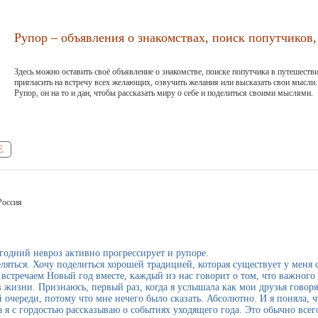
Рупор – объявления о знакомствах, поиск попутчиков, 
Здесь можно оставить своё объявление о знакомстве, поиске попутчика в путешестви
пригласить на встречу всех желающих, озвучить желания или высказать свои мысли.
Рупор, он на то и дан, чтобы рассказать миру о себе и поделиться своими мыслями.
Е
Россия
годний невроз активно прогрессирует и рупоре.
еляться. Хочу поделиться хорошей традицией, которая существует у меня
 встречаем Новый год вместе, каждый из нас говорит о том, что важного
 жизни. Признаюсь, первый раз, когда я услышала как мои друзья говорят
 очереди, потому что мне нечего было сказать. Абсолютно. И я поняла, чт
а я с гордостью рассказываю о событиях уходящего года. Это обычно всег