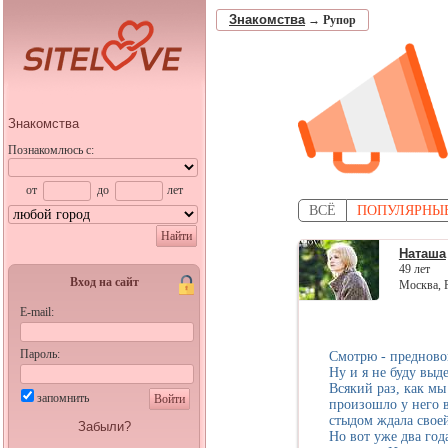
Знакомства
→
Рупор
Знакомства
Познакомлюсь с:
от
до
лет
ВСЁ
ПОПУЛЯРНЫ
Найти
Наташа
49 лет
Вход на сайт
Москва, 
E-mail:
Пароль:
Смотрю - предново
Ну и я не буду выд
Всякий раз, как мы
запомнить
Войти
произошло у него в
стыдом ждала своей
Забыли?
Но вот уже два год