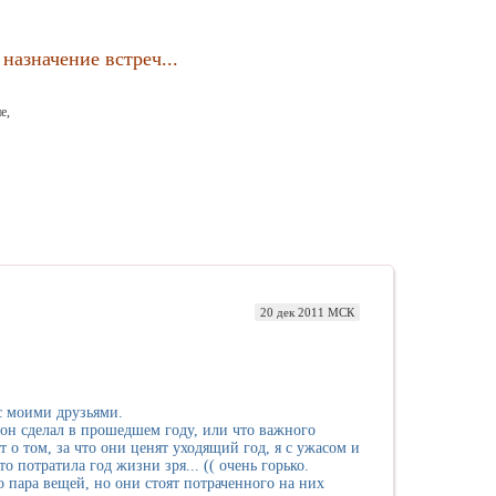
назначение встреч...
е,
20 дек 2011 МСК
 с моими друзьями.
 он сделал в прошедшем году, или что важного
 о том, за что они ценят уходящий год, я с ужасом и
о потратила год жизни зря... (( очень горько.
о пара вещей, но они стоят потраченного на них