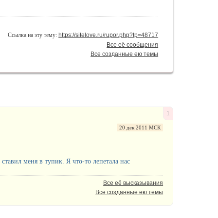
Ссылка на эту тему:
https://sitelove.ru/rupor.php?tp=48717
Все её сообщения
Все созданные ею темы
1
20 дек 2011 МСК
тавил меня в тупик. Я что-то лепетала нас
Все её высказывания
Все созданные ею темы