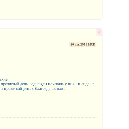
4
20 дек 2011 МСК
ькие,
а прожитый день.. однажды ночевала у них.. и сидя на
и прожитый день с благодарностью..