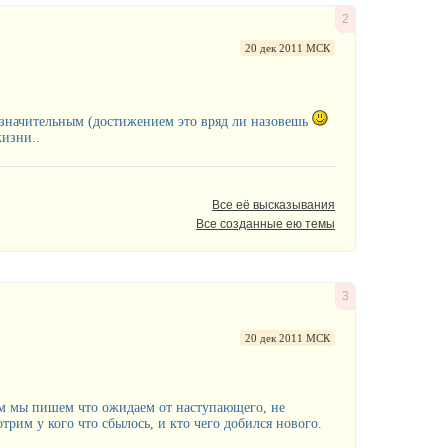
2
20 дек 2011 МСК
ня значительным (достижением это вряд ли назовешь
жизни..
Все её высказывания
Все созданные ею темы
3
20 дек 2011 МСК
том мы пишем что ожидаем от наступающего, не
трим у кого что сбылось, и кто чего добился нового.