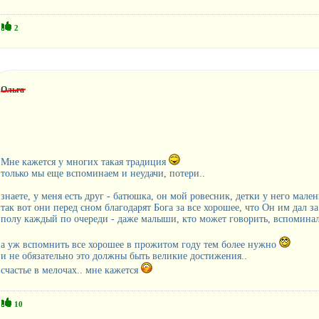
2
Ольга
Мне кажется у многих такая традиция
только мы еще вспоминаем и неудачи, потери..
знаете, у меня есть друг - батюшка, он мой ровесник, детки у него мален
так вот они перед сном благодарят Бога за все хорошее, что Он им дал з
полу каждый по очереди - даже малыши, кто может говорить, вспоминал
а уж вспомнить все хорошее в прожитом году тем более нужно
и не обязательно это должны быть великие достижения..
счастье в мелочах.. мне кажется
10