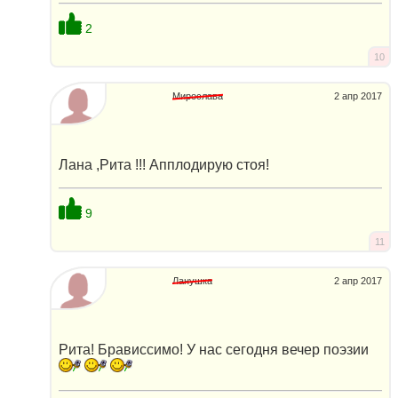
2
10
Мирослава
2 апр 2017
Лана ,Рита !!! Апплодирую стоя!
9
11
Ланушка
2 апр 2017
Рита! Брависсимо! У нас сегодня вечер поэзии