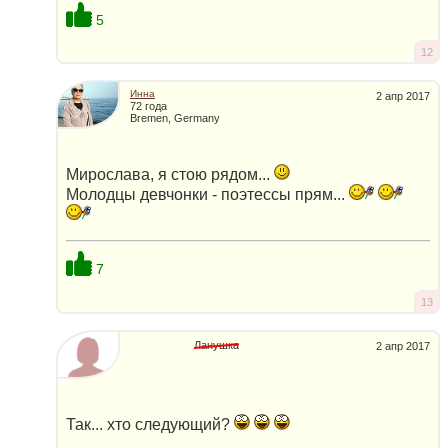
5
12
Инна
2 апр 2017
72 года
Bremen, Germany
Мирослава, я стою рядом...
Молодцы девчонки - поэтессы прям...
7
13
Ланушка
2 апр 2017
Так... хто следующий?