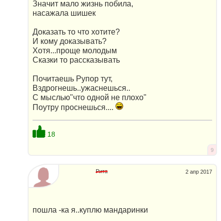
Значит мало жизнь побила,
насажала шишек
Доказать то что хотите?
И кому доказывать?
Хотя...проще молодым
Сказки то рассказывать
Почитаешь Рупор тут,
Вздрогнешь..ужаснешься..
С мыслью"что одной не плохо"
Поутру проснешься....
18
9
Рита
2 апр 2017
пошла -ка я..куплю мандаринки