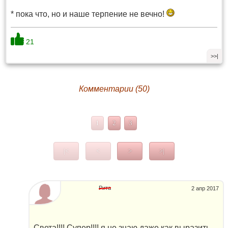
* пока что, но и наше терпение не вечно!
21
>>|
Комментарии (50)
1
2
3
|<
<
>
>|
Рита
2 апр 2017
Света!!!! Супер!!!! я не знаю даже как выразить