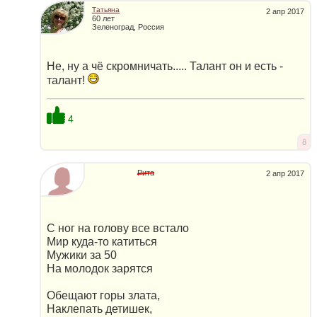
Татьяна
2 апр 2017
60 лет
Зеленоград, Россия
Не, ну а чё скромничать..... Талант он и есть -
талант!
4
8
Рита
2 апр 2017
С ног на голову все встало
Мир куда-то катиться
Мужики за 50
На молодок зарятся
Обещают горы злата,
Наклепать детишек,