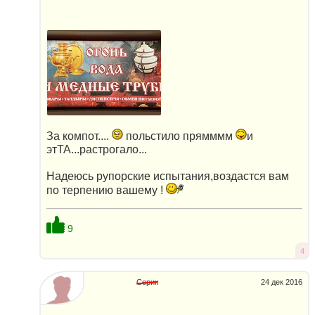
За компот....
польстило прямммм
и
этТА...растрогало...
Надеюсь рупорские испытания,воздастся вам
по терпению вашему !
9
4
Серик
24 дек 2016