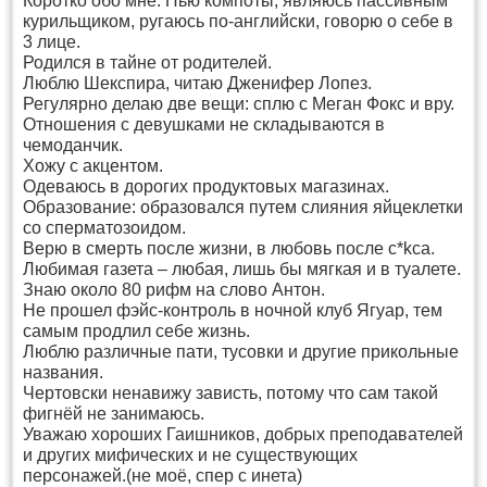
Коротко обо мне: Пью компоты, являюсь пассивным
курильщиком, ругаюсь по-английски, говорю о себе в
3 лице.
Родился в тайне от родителей.
Люблю Шекспира, читаю Дженифер Лопез.
Регулярно делаю две вещи: сплю с Меган Фокс и вру.
Отношения с девушками не складываются в
чемоданчик.
Хожу с акцентом.
Одеваюсь в дорогих продуктовых магазинах.
Образование: образовался путем слияния яйцеклетки
со сперматозоидом.
Верю в смерть после жизни, в любовь после c*kcа.
Любимая газета – любая, лишь бы мягкая и в туалете.
Знаю около 80 рифм на слово Антон.
Не прошел фэйс-контроль в ночной клуб Ягуар, тем
самым продлил себе жизнь.
Люблю различные пати, тусовки и другие прикольные
названия.
Чертовски ненавижу зависть, потому что сам такой
фигнёй не занимаюсь.
Уважаю хороших Гаишников, добрых преподавателей
и других мифических и не существующих
персонажей.(не моё, спер с инета)