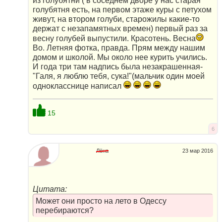
из голубятни ( в соседнем дворе у нас старая
голубятня есть, на первом этаже куры с петухом
живут, на втором голуби, старожилы какие-то
держат с незапамятных времен) первый раз за
весну голубей выпустили. Красотень. Весна
Во. Летняя фотка, правда. Прям между нашим
домом и школой. Мы около нее курить учились.
И года три там надпись была незакрашенная-
"Галя, я люблю тебя, сука!"(мальчик один моей
однокласснице написал
15
6
Лёна
23 мар 2016
Цитата:
Может они просто на лето в Одессу
перебираются?