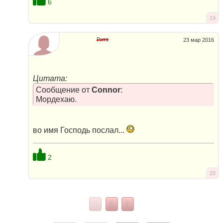
6
19
Рита
23 мар 2016
Цитата:
Сообщение от
Connor
:
Мордехаю.
во имя Господь послал...
2
20
1
2
3