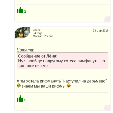
2
14
Connor
23 мар 2016
54 года
Москва, Россия
Цитата:
Сообщение от
Лёна
:
Ну я вообще подругому хотела римфануть, но
так тоже ничего
А ты хотела рифмануть "наступил на дерьмецо"
знаем мы ваши рифмы
5
15