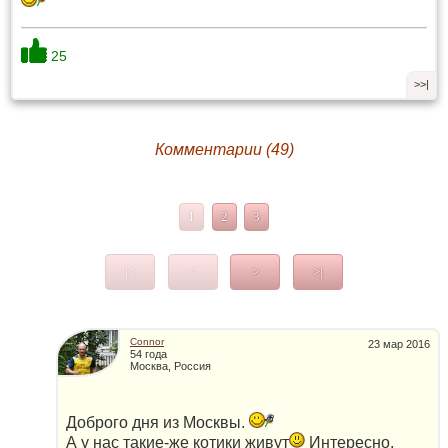
25
>>|
Комментарии (49)
1
2
3
|<
<
>
>|
Connor
23 мар 2016
54 года
Москва, Россия
Доброго дня из Москвы.
А у нас такие-же котики живут
Интересно,