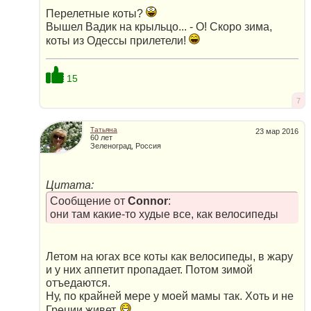
Перелетные коты?
Вышел Вадик на крыльцо... - О! Скоро зима,
коты из Одессы прилетели!
15
7
Татьяна
23 мар 2016
60 лет
Зеленоград, Россия
Цитата:
Сообщение от
Connor
:
они там какие-то худые все, как велосипеды
Летом на югах все коты как велосипеды, в жару
и у них аппетит пропадает. Потом зимой
отъедаются.
Ну, по крайней мере у моей мамы так. Хоть и не
Греции живет.