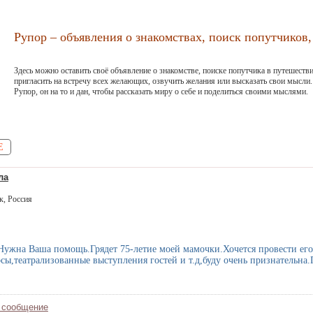
Рупор – объявления о знакомствах, поиск попутчиков, 
Здесь можно оставить своё объявление о знакомстве, поиске попутчика в путешестви
пригласить на встречу всех желающих, озвучить желания или высказать свои мысли.
Рупор, он на то и дан, чтобы рассказать миру о себе и поделиться своими мыслями.
Е
ла
к, Россия
Нужна Ваша помощь.Грядет 75-летие моей мамочки.Хочется провести его 
сы,театрализованные выступления гостей и т.д,буду очень признательна
 сообщение