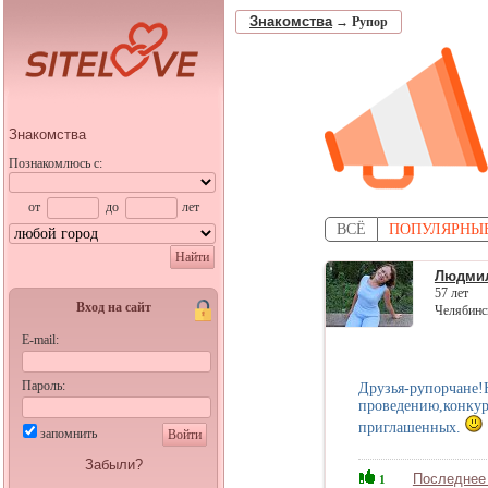
Знакомства
→
Рупор
Знакомства
Познакомлюсь с:
от
до
лет
ВСЁ
ПОПУЛЯРНЫ
Найти
Людми
57 лет
Вход на сайт
Челябинс
E-mail:
Пароль:
Друзья-рупорчане!
проведению,конкур
приглашенных.
запомнить
Войти
Забыли?
Последнее
1