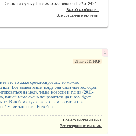
Ссылка на эту тему:
https://sitelove.ru/rupor.php?tp=24246
Все её сообщения
Все созданные ею темы
1
29 авг 2011 МСК
ите что-то даже срежиссировать, то можно
стиле
. Вот вашей маме, когда она была ещё молодой,
тироваться на моду, темы, новости и т.д из (2011-
ю, вашей маме очень понравиться, да и вам будет
ньше. В любом случае желаю вам весело и по-
ей маме здоровья. Всех благ!
Все его высказывания
Все созданные им темы