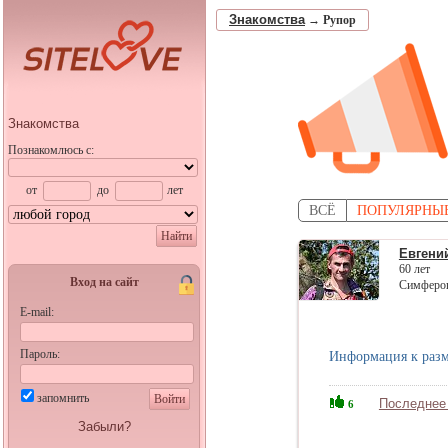
Знакомства
→
Рупор
Знакомства
Познакомлюсь с:
от
до
лет
ВСЁ
ПОПУЛЯРНЫ
Найти
Евгени
60 лет
Вход на сайт
Симфероп
E-mail:
Пароль:
Информация к разм
запомнить
Войти
Последнее
6
Забыли?