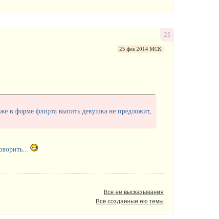
23
25 фев 2014 МСК
аже в форме флирта выпить девушка не предложит,
оворить...
Все её высказывания
Все созданные ею темы