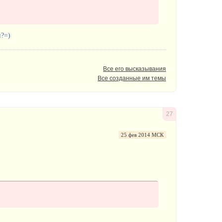
и?=)
Все его высказывания
Все созданные им темы
27
25 фев 2014 МСК