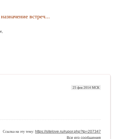
назначение встреч...
е,
25 фев 2014 МСК
Ссылка на эту тему:
https://sitelove.ru/rupor.php?tp=207347
Все его сообщения