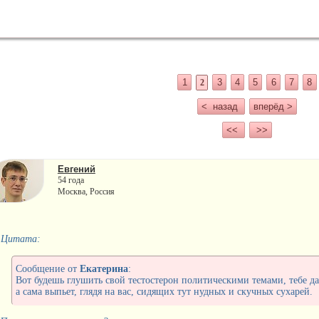
1
3
4
5
6
7
8
2
< назад
вперёд >
<<
>>
Евгений
54 года
Москва, Россия
Цитата:
Сообщение от
Екатерина
:
Вот будешь глушить свой тестостерон политическими темами, тебе д
а сама выпьет, глядя на вас, сидящих тут нудных и скучных сухарей.