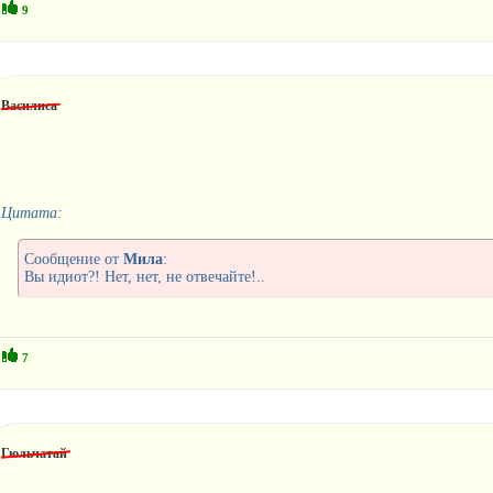
9
Василиса
Цитата:
Сообщение от
Мила
:
Вы идиот?! Нет, нет, не отвечайте!..
7
Гюльчатай