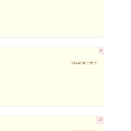
9
23 сен 2013 МСК
10