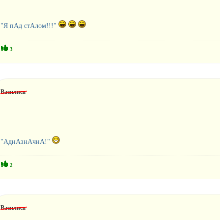
"Я пАд стАлом!!!"
3
Василиса
"АднАзнАчнА!"
2
Василиса