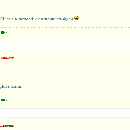
Ой былые поты сейчас вспоминать будем
3
Алексей
Докатились.
2
Галочка