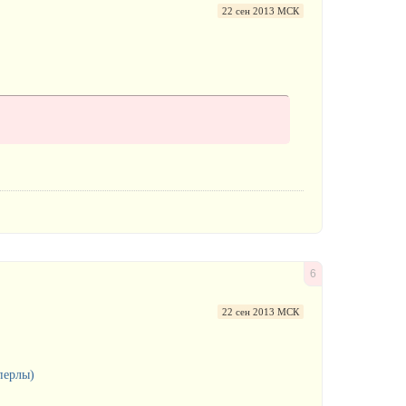
22 сен 2013 МСК
6
22 сен 2013 МСК
перлы)