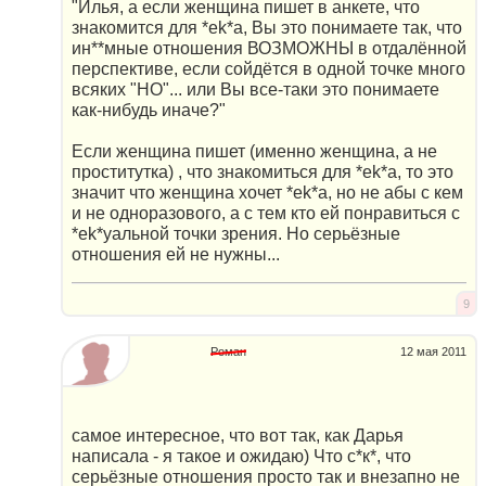
"Илья, а если женщина пишет в анкете, что
знакомится для *еk*а, Вы это понимаете так, что
ин**мные отношения ВОЗМОЖНЫ в отдалённой
перспективе, если сойдётся в одной точке много
всяких "НО"... или Вы все-таки это понимаете
как-нибудь иначе?"
Если женщина пишет (именно женщина, а не
проститутка) , что знакомиться для *еk*а, то это
значит что женщина хочет *еk*а, но не абы с кем
и не одноразового, а с тем кто ей понравиться с
*еk*уальной точки зрения. Но серьёзные
отношения ей не нужны...
9
Роман
12 мая 2011
самое интересное, что вот так, как Дарья
написала - я такое и ожидаю) Что с*к*, что
серьёзные отношения просто так и внезапно не