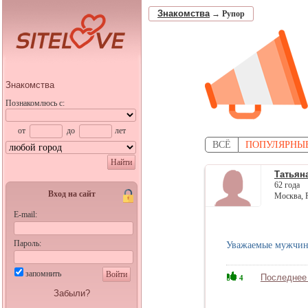
Знакомства
→
Рупор
Знакомства
Познакомлюсь с:
от
до
лет
ВСЁ
ПОПУЛЯРНЫ
Найти
Татьян
62 года
Вход на сайт
Москва, 
E-mail:
Пароль:
Уважаемые мужчины
запомнить
Войти
Последнее
4
Забыли?