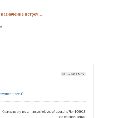
назначение встреч...
е,
28 окт 2012 МСК
девушке цветы?
Ссылка на эту тему:
https://sitelove.ru/rupor.php?tp=106918
Все её сообщения