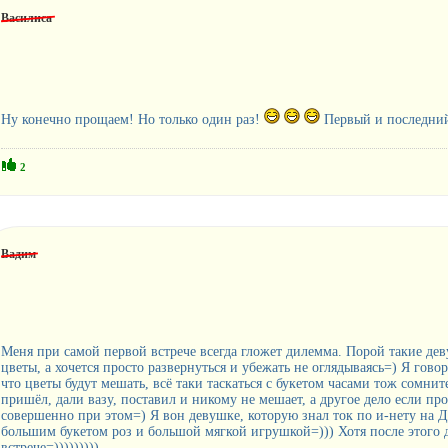
Василиса
Ну конечно прощаем! Но только один раз!
Первый и последни
2
Вадим
Меня при самой первой встрече всегда гложет дилемма. Порой такие деву
цветы, а хочется просто развернуться и убежать не оглядываясь=) Я гов
что цветы будут мешать, всё таки таскаться с букетом часами тож сомнит
пришёл, дали вазу, поставил и никому не мешает, а другое дело если пр
совершенно при этом=) Я вон девушке, которую знал ток по и-нету на Д
большим букетом роз и большой мягкой игрушкой=))) Хотя после этого д
встрече=)))))))))