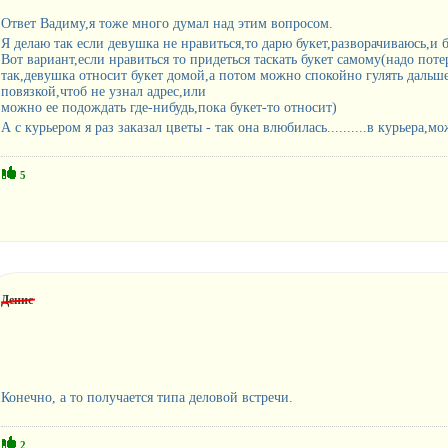
Ответ Вадиму,я тоже много думал над этим вопросом.
Я делаю так если девушка не нравиться,то дарю букет,разворачиваюсь,и
Вот вариант,если нравиться то придеться таскать букет самому(надо поте
так,девушка относит букет домой,а потом можно спокойно гулять дальше
повязкой,чтоб не узнал адрес,или
можно ее подождать где-нибудь,пока букет-то относит)
А с курьером я раз заказал цветы - так она влюбилась..........в курьера,
5
Денис
Конечно, а то получается типа деловой встречи.
2