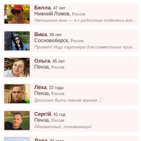
Белла
,
47 лет
Нижний Ломов
,
Россия
Напишите мне — я с радостью поделюсь всем, что хочу рассказать!
Вика
,
39 лет
Сосновоборск
,
Россия
Привет! Ищу партнера для совместных приключений и построения крепких отношений. Если ты готов к серьезному, буду рада по...
Oльга
,
45 лет
Пенза
,
Россия
.
Лёха
,
22 года
Пенза
,
Россия
Достоен быть твоим мужем 👇
Сергій
,
41 год
Пенза
,
Россия
Адекватный, понимающий
Лада
,
44 года