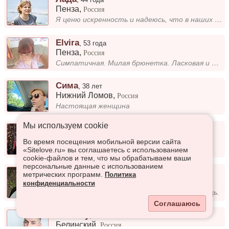
Пенза
,
Россия
Я ценю искренность и надеюсь, что в наших взаимоотношениях будет много честности и открытости. Мне важно видеть в челове...
Elvira
,
53 года
Пенза
,
Россия
Симпатичная. Милая брюнетка. Ласковая и нежная
Сима
,
38 лет
Нижний Ломов
,
Россия
Настоящая женщина
Мы используем сookie
Dmitriy
,
24 года
Пенза
,
Россия
Во время посещения мобильной версии сайта
-
«Sitelove.ru» вы соглашаетесь с использованием
cookie-файлов и тем, что мы обрабатываем ваши
персональные данные с использованием
Evgen
,
27 лет
метрических программ.
Политика
Пенза
,
Россия
конфиденциальности
Добрый, отзывчивый, всегда приду на помощь.
Соглашаюсь
Anatoliy
,
26 лет
Белинский
,
Россия