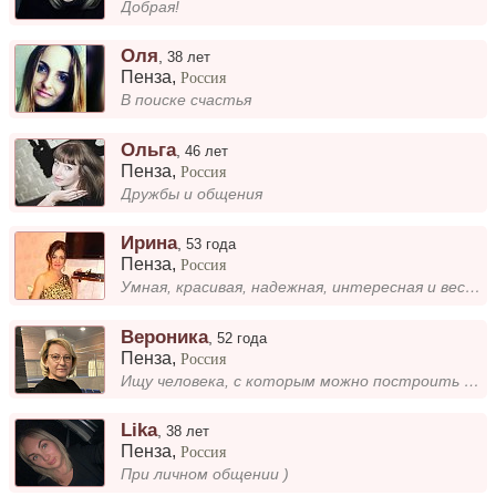
Добрая!
Оля
,
38 лет
Пенза
,
Россия
В поиске счастья
Ольга
,
46 лет
Пенза
,
Россия
Дружбы и общения
Ирина
,
53 года
Пенза
,
Россия
Умная, красивая, надежная, интересная и веселая, обаятельная и нежная, с чувством юмора, любимым занятием в жизни. С отк...
Вероника
,
52 года
Пенза
,
Россия
Ищу человека, с которым можно построить надежные и искренние отношения. Люблю общение, совместные прогулки и обсуждение...
Lika
,
38 лет
Пенза
,
Россия
При личном общении )