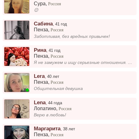
Сура
,
Россия
😊
Сабина
,
41 год
Пенза
,
Россия
Заботливая, без вредных привычек!
Рина
,
41 год
Пенза
,
Россия
Я не замужем и ищу серьезные отношения. Люблю романтику и обожаю путешествовать. Для меня важно, чтобы рядом был человек...
Lera
,
40 лет
Пенза
,
Россия
Общительная девушка
Lena
,
44 года
Лопатино
,
Россия
Верю в любовь!
Маргарита
,
38 лет
Пенза
,
Россия