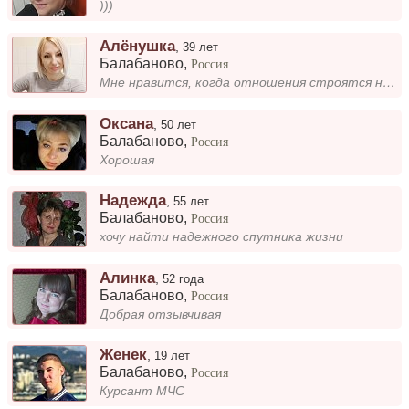
)))
Алёнушка
,
39 лет
Балабаново
,
Россия
Мне нравится, когда отношения строятся на взаимной доверии и уважении. Важно, чтобы рядом был человек, с которым можно п...
Оксана
,
50 лет
Балабаново
,
Россия
Хорошая
Надежда
,
55 лет
Балабаново
,
Россия
хочу найти надежного спутника жизни
Алинка
,
52 года
Балабаново
,
Россия
Добрая отзывчивая
Женек
,
19 лет
Балабаново
,
Россия
Курсант МЧС