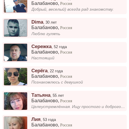
Балабаново
,
Россия
Добрый, веселый) всегда рад знакомству.
Dima
,
30 лет
Балабаново
,
Россия
Люблю гулять
Сережка
,
52 года
Балабаново
,
Россия
Настоящий
Серёга
,
22 года
Балабаново
,
Россия
Познакомлюсь с девушкой
Татьяна
,
55 лет
Балабаново
,
Россия
Целеустремлённая. Ищу простого и доброго мужчину для совместной жизни(в доме), который захочет иметь семью.
Лия
,
53 года
Балабаново
,
Россия