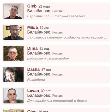
Gleb
,
22 года
Балабаново
,
Россия
Скромный общительный весёлый
Міша
,
39 лет
Балабаново
,
Россия
Занимаюсь спортом создаю лучшую версию себя
Dima
,
51 год
Балабаново
,
Россия
работаю животноводом
Dasha
,
57 лет
Балабаново
,
Россия
Разведена
Levan
,
39 лет
Балабаново
,
Россия
Для серьёзных отношений и брака
Oleg
,
49 лет