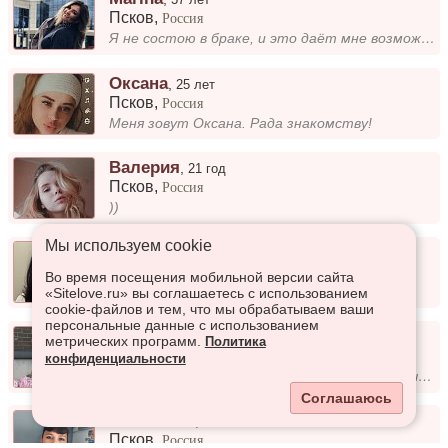
Псков
,
Россия
Я не состою в браке, и это даёт мне возможность искать настоящие чувства и строить отношения, основанные на взаимной сим...
Оксана
,
25 лет
Псков
,
Россия
Меня зовут Оксана. Рада знакомству!
Валерия
,
21 год
Псков
,
Россия
))
Мы используем сookie
Tanya
,
38 лет
Псков
,
Россия
Во время посещения мобильной версии сайта
Добрая, веселая, домашняя.
«Sitelove.ru» вы соглашаетесь с использованием
cookie-файлов и тем, что мы обрабатываем ваши
персональные данные с использованием
Елена
,
58 лет
метрических программ.
Политика
Псков
,
Россия
конфиденциальности
Умею радоваться простым вещам: солнечным дням, теплу и хорошему настроению.
Соглашаюсь
Анастасия
,
45 лет
Псков
,
Россия