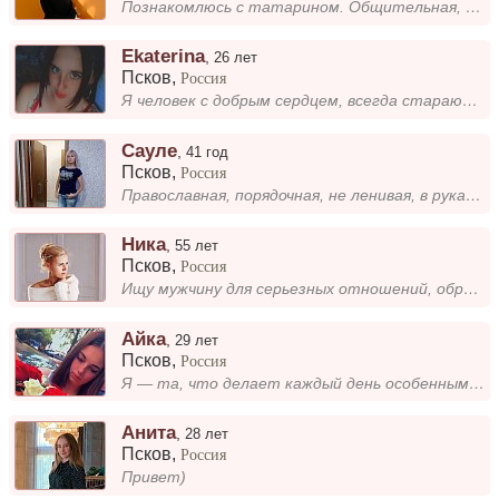
Познакомлюсь с татарином. Общительная, серьёзная.
Ekaterina
,
26 лет
Псков
,
Россия
Я человек с добрым сердцем, всегда стараюсь видеть хорошее в людях и окружении. Мне важно быть искренней, доброй и отзыв...
Сауле
,
41 год
Псков
,
Россия
Православная, порядочная, не ленивая, в руках всё горит, заботливая мама, с чувством юмора. Моя семья - это крепость, гд...
Ника
,
55 лет
Псков
,
Россия
Ищу мужчину для серьезных отношений, образованного, обеспеченного, равнодушного к алкоголю, рост от 176
Айка
,
29 лет
Псков
,
Россия
Я — та, что делает каждый день особенным. Люблю находить радость в мелочах и делиться ею с близкими. Для меня важно быть...
Анита
,
28 лет
Псков
,
Россия
Привет)