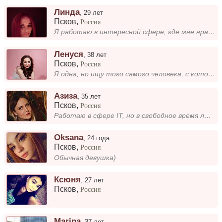
Линда
,
29 лет
Псков
,
Россия
Я работаю в интересной сфере, где мне нравится помогать людям и развиваться. У меня много проектов и планов, и я всегда...
Ленуся
,
38 лет
Псков
,
Россия
Я одна, но ищу того самого человека, с которым можно построить настоящее, прочное партнерство. Мне важна поддержка, взаи...
Азиза
,
35 лет
Псков
,
Россия
Работаю в сфере IT, но в свободное время люблю гулять с питомцами — кошки и собаки в моём списке любимых существ. Экстра...
Oksana
,
24 года
Псков
,
Россия
Обычная девушка)
Ксюня
,
27 лет
Псков
,
Россия
-
Marina
,
37 лет