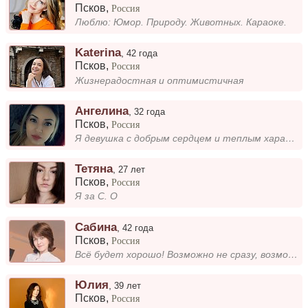
Псков
,
Россия
Люблю: Юмор. Природу. Животных. Караоке.
Katerina
,
42 года
Псков
,
Россия
Жизнерадостная и оптимистичная
Ангелина
,
32 года
Псков
,
Россия
Я девушка с добрым сердцем и теплым характером. Люблю находить позитив в мелочах и поддерживать близких. Важны искреннос...
Тетяна
,
27 лет
Псков
,
Россия
Я за С. О
Сабина
,
42 года
Псков
,
Россия
Всё будет хорошо! Возможно не сразу, возможно не всё, возможно не у нас. Но обязательно будет!
Юлия
,
39 лет
Псков
,
Россия