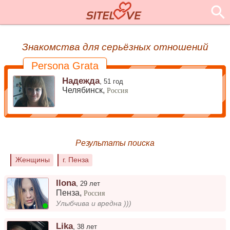
Знакомства для серьёзных отношений
Persona Grata
Надежда
,
51 год
Челябинск,
Россия
Результаты поиска
Женщины
г. Пенза
Ilona
,
29 лет
Пенза
,
Россия
Улыбчива и вредна )))
Lika
,
38 лет