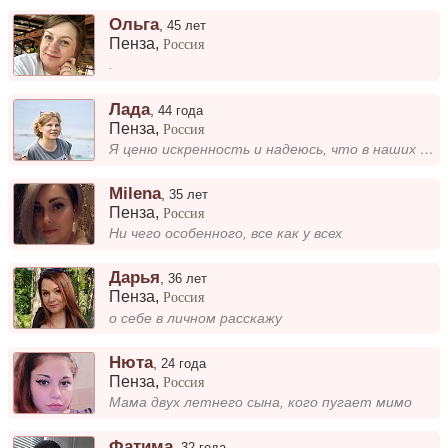
Oльга
,
45 лет
Пенза
,
Россия
.
Лада
,
44 года
Пенза
,
Россия
Я ценю искренность и надеюсь, что в наших взаимоотношениях будет много честности и открытости. Мне важно видеть в челове...
Milena
,
35 лет
Пенза
,
Россия
Ни чего особенного, все как у всех
Дарья
,
36 лет
Пенза
,
Россия
о себе в личном расскажу
Нюта
,
24 года
Пенза
,
Россия
Мама двух летнего сына, кого пугает мимо
Фатима
,
32 года