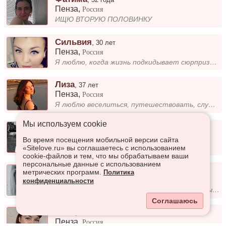
Пенза
,
Россия
ИЩЮ ВТОРУЮ ПОЛОВИНКУ
Сильвия
,
30 лет
Пенза
,
Россия
Я люблю, когда жизнь подкидывает сюрпризы – особенно смешные! Всегда стараюсь поднять настроение окружающим, даже если с...
Лиза
,
37 лет
Пенза
,
Россия
Я люблю веселиться, путешествовать, слушать музыку и танцевать. Для меня важны эмоции и новые впечатления....
Мы используем сookie
Алена
,
22 года
Пенза
,
Россия
Во время посещения мобильной версии сайта
Все в лс
«Sitelove.ru» вы соглашаетесь с использованием
cookie-файлов и тем, что мы обрабатываем ваши
персональные данные с использованием
Аида
,
26 лет
метрических программ.
Политика
Пенза
,
Россия
конфиденциальности
Нравится, когда в жизни случаются приятные сюрпризы. Иногда достаточно просто начать писать, чтобы понять, что действите...
Соглашаюсь
Dana
,
40 лет
Пенза
,
Россия