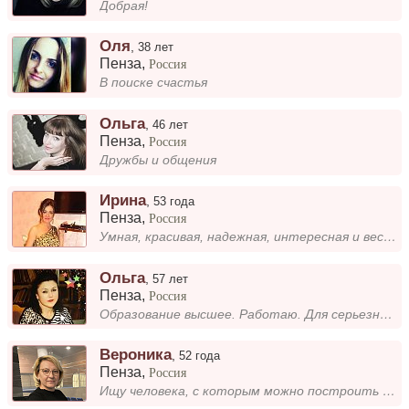
Добрая!
Оля
,
38 лет
Пенза
,
Россия
В поиске счастья
Ольга
,
46 лет
Пенза
,
Россия
Дружбы и общения
Ирина
,
53 года
Пенза
,
Россия
Умная, красивая, надежная, интересная и веселая, обаятельная и нежная, с чувством юмора, любимым занятием в жизни. С отк...
Ольга
,
57 лет
Пенза
,
Россия
Образование высшее. Работаю. Для серьезных отношений.
Вероника
,
52 года
Пенза
,
Россия
Ищу человека, с которым можно построить надежные и искренние отношения. Люблю общение, совместные прогулки и обсуждение...