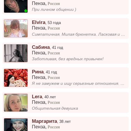
Пенза
,
Россия
При личном общении )
Elvira
,
53 года
Пенза
,
Россия
Симпатичная. Милая брюнетка. Ласковая и нежная
Сабина
,
41 год
Пенза
,
Россия
Заботливая, без вредных привычек!
Рина
,
41 год
Пенза
,
Россия
Я не замужем и ищу серьезные отношения. Люблю романтику и обожаю путешествовать. Для меня важно, чтобы рядом был человек...
Lera
,
40 лет
Пенза
,
Россия
Общительная девушка
Маргарита
,
38 лет
Пенза
,
Россия