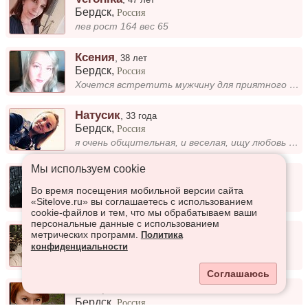
Бердск
,
Россия
лев рост 164 вес 65
Ксения
,
38 лет
Бердск
,
Россия
Хочется встретить мужчину для приятного общения. Пока.
Натусик
,
33 года
Бердск
,
Россия
я очень общительная, и веселая, ищу любовь всей своей жизни
Мы используем сookie
Зоя
,
23 года
Бердск
,
Россия
Во время посещения мобильной версии сайта
Хочется общения а дальше как получится)
«Sitelove.ru» вы соглашаетесь с использованием
cookie-файлов и тем, что мы обрабатываем ваши
персональные данные с использованием
Марина
,
40 лет
метрических программ.
Политика
Бердск
,
Россия
конфиденциальности
При общении
Соглашаюсь
Таня
,
40 лет
Бердск
,
Россия