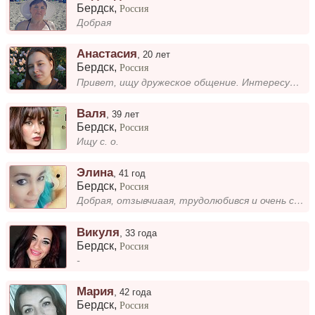
Бердск
,
Россия
Добрая
Анастасия
,
20 лет
Бердск
,
Россия
Привет, ищу дружеское общение. Интересуюсь готовкой, рисованием, криминалистикой и психологией, вязанием крючком и спица...
Валя
,
39 лет
Бердск
,
Россия
Ищу с. о.
Элина
,
41 год
Бердск
,
Россия
Добрая, отзывчиаая, трудолюбився и очень серьезная
Викуля
,
33 года
Бердск
,
Россия
-
Мария
,
42 года
Бердск
,
Россия