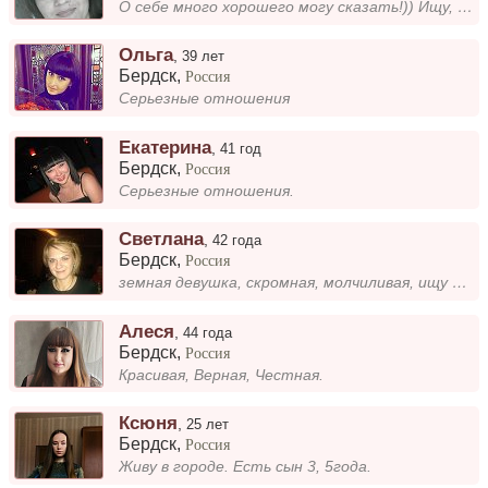
О себе много хорошего могу сказать!)) Ищу, человека, способного быть честным!
Ольга
,
39 лет
Бердск
,
Россия
Серьезные отношения
Екатерина
,
41 год
Бердск
,
Россия
Серьезные отношения.
Светлана
,
42 года
Бердск
,
Россия
земная девушка, скромная, молчиливая, ищу настоящего мужчину, доброго, отзывчивого, для семьи
Алеся
,
44 года
Бердск
,
Россия
Красивая, Верная, Честная.
Ксюня
,
25 лет
Бердск
,
Россия
Живу в городе. Есть сын 3, 5года.