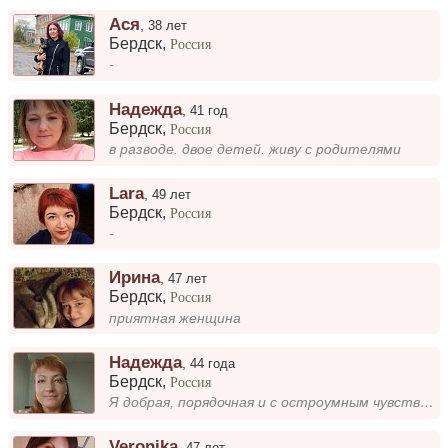
Ася
,
38 лет
Бердск
,
Россия
-
Надежда
,
41 год
Бердск
,
Россия
в разводе. двое детей. живу с родителями
Lara
,
49 лет
Бердск
,
Россия
-
Ирина
,
47 лет
Бердск
,
Россия
приятная женщина
Надежда
,
44 года
Бердск
,
Россия
Я добрая, порядочная и с остроумным чувством юмора. В поисках взаимной души, которая разделяет стремление к стабильным,...
Veronika
,
47 лет