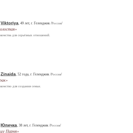
Viktoriya
.
, 49 лет, г. Геленджик /
/
Россия
олостая»
комства для серьёзных отношений.
Zinaida
.
, 52 года, г. Геленджик /
/
Россия
рак»
комство для создания семьи.
Юличка
.
, 38 лет, г. Геленджик /
/
Россия
щу Парня»