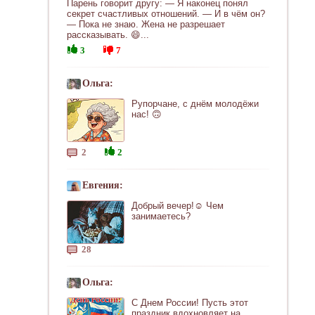
Парень говорит другу: — Я наконец понял
секрет счастливых отношений. — И в чём он?
— Пока не знаю. Жена не разрешает
рассказывать. 😄...
3
7
Ольга:
Рупорчане, с днём молодёжи
нас! 🙃
2
2
Евгения:
Добрый вечер!☺ Чем
занимаетесь?
28
Ольга:
С Днем России! Пусть этот
праздник вдохновляет на