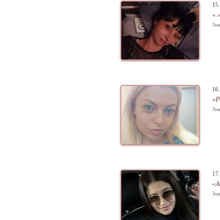
15
«.
Зна
16
«Р
Зна
17
«А
Зна