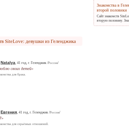
Знакомства в Гел
второй половики
Сайт знакомств SiteL
вторую половину. Зна
тв SiteLove: девушки из Геленджика
Natalya
.
, 41 год, г. Геленджик /
/
Россия
юблю своих детей»
комства для брака.
Евгения
.
, 41 год, г. Геленджик /
/
Россия
»
комства для серьёзных отношений.