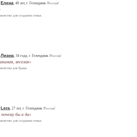
Елена
.
, 40 лет, г. Геленджик /
/
Россия
»
комство для создания семьи.
Лиана
.
, 34 года, г. Геленджик /
/
Россия
анимая, веселая»
комства для брака.
Lera
.
, 27 лет, г. Геленджик /
/
Россия
 почему бы и да»
комство для создания семьи.