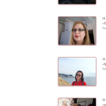
18
«Х
Зна
19
«б
Зна
20
«и