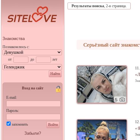
Результаты поиска
, 2-я страница.
Знакомства
Серьёзный сайт знакомс
Познакомлюсь с:
от
до
лет
11
Найти
«Л
Зна
Вход на сайт
E-mail:
5
Пароль:
12
запомнить
Войти
«
Забыли?
Зна