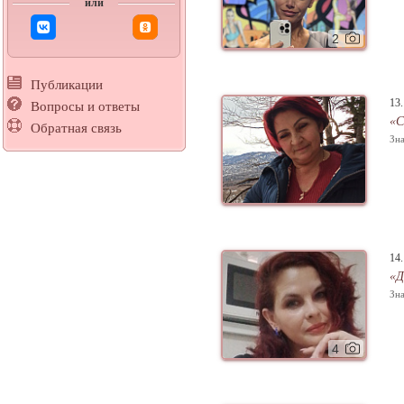
или
2
Публикации
13
Вопросы и ответы
«С
Обратная связь
Зна
14
«Д
Зна
4