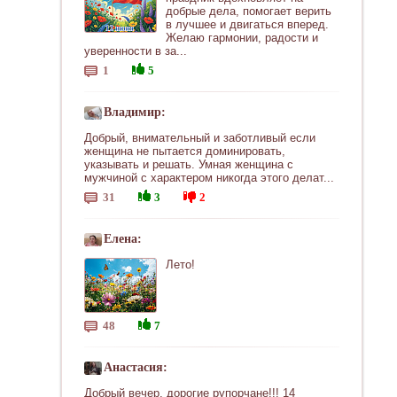
добрые дела, помогает верить
в лучшее и двигаться вперед.
Желаю гармонии, радости и
уверенности в за...
1
5
Владимир:
Добрый, внимательный и заботливый если
женщина не пытается доминировать,
указывать и решать. Умная женщина с
мужчиной с характером никогда этого делат...
31
3
2
Елена:
Лето!
48
7
Анастасия:
Добрый вечер, дорогие рупорчане!!! 14