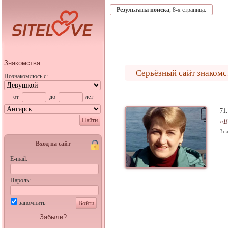
Результаты поиска
, 8-я страница.
Знакомства
Серьёзный сайт знакомс
Познакомлюсь с:
от
до
лет
71
Найти
«В
Зна
Вход на сайт
E-mail:
Пароль:
запомнить
Войти
Забыли?