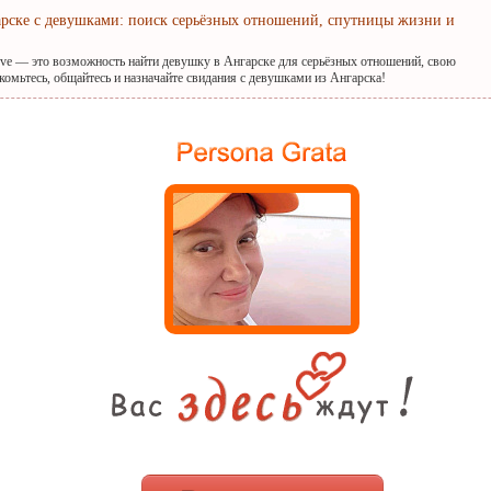
арске с девушками: поиск серьёзных отношений, спутницы жизни и
ove — это возможность найти девушку в Ангарске для серьёзных отношений, свою
комьтесь, общайтесь и назначайте свидания с девушками из Ангарска!