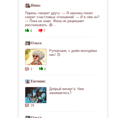
Инна:
Парень говорит другу: — Я наконец понял
секрет счастливых отношений. — И в чём он?
— Пока не знаю. Жена не разрешает
рассказывать. 😄...
3
7
Ольга:
Рупорчане, с днём молодёжи
нас! 🙃
2
2
Евгения:
Добрый вечер!☺ Чем
занимаетесь?
28
Ольга: