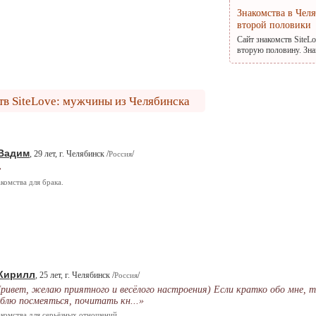
Знакомства в Чел
второй половики
Сайт знакомств SiteL
вторую половину. Зна
тв SiteLove: мужчины из Челябинска
Вадим
, 29 лет, г. Челябинск /
/
Россия
»
комства для брака.
Кирилл
, 25 лет, г. Челябинск /
/
Россия
ривет, желаю приятного и весёлого настроения) Если кратко обо мне, 
блю посмеяться, почитать кн...»
комства для серьёзных отношений.