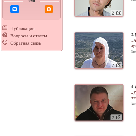
или
2
Публикации
3.
Вопросы и ответы
«Н
Обратная связь
лу
Зна
7
4.
«Х
зн
Зна
2