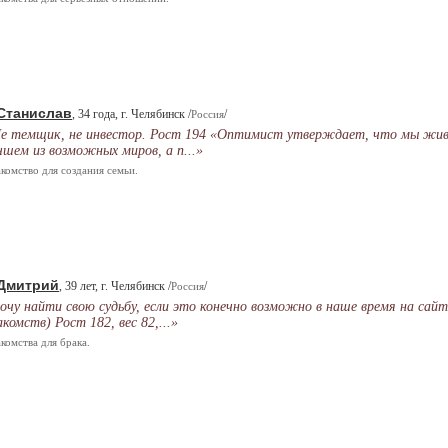
Станислав
, 34 года, г. Челябинск /
/
Россия
е темщик, не инвестор. Рост 194 «Оптимист утверждает, что мы жив
чшем из возможных миров, а п...»
комство для создания семьи.
Дмитрий
, 39 лет, г. Челябинск /
/
Россия
очу найти свою судьбу, если это конечно возможно в наше время на сайт
акомств) Рост 182, вес 82,...»
комства для брака.