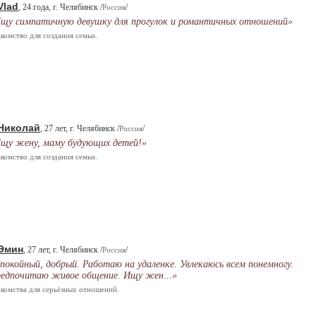
Vlad
, 24 года, г. Челябинск /
/
Россия
щу симпатичную девушку для прогулок и романтичных отношений»
комство для создания семьи.
Николай
, 27 лет, г. Челябинск /
/
Россия
щу жену, маму будующих детей!»
комство для создания семьи.
Эмин
, 27 лет, г. Челябинск /
/
Россия
покойный, добрый. Работаю на удаленке. Увлекаюсь всем понемногу.
едпочитаю живое общение. Ищу жен...»
комства для серьёзных отношений.