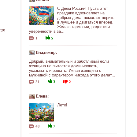
С Днем России! Пусть этот
праздник вдохновляет на
добрые дела, помогает верить
в лучшее и двигаться вперед.
Желаю гармонии, радости и
ния
уверенности в за...
1
5
Владимир:
Добрый, внимательный и заботливый если
женщина не пытается доминировать,
указывать и решать. Умная женщина с
мужчиной с характером никогда этого делат...
31
3
2
Елена:
Лето!
48
7