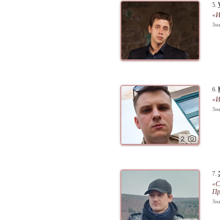
5.
«И
Зна
6.
«И
Зна
2
7.
«С
Пр
Зна