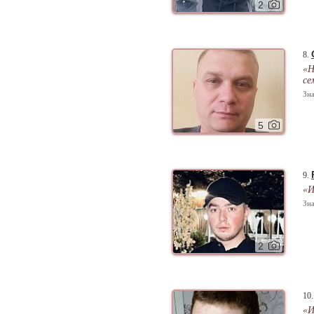
2
8.
«Н
се
Зна
5
9.
«И
Зна
2
10
«И