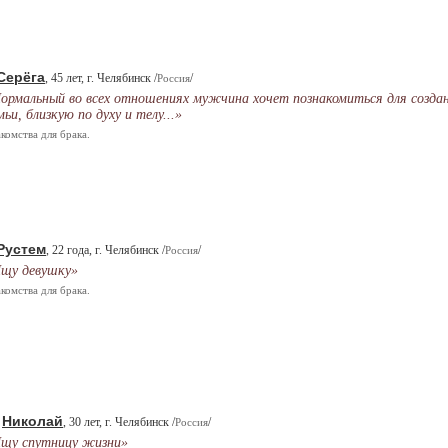
Серёга
, 45 лет, г. Челябинск /
/
Россия
ормальный во всех отношениях мужчина хочет познакомиться для созда
мьи, близкую по духу и телу...»
комства для брака.
Рустем
, 22 года, г. Челябинск /
/
Россия
щу девушку»
комства для брака.
Николай
.
, 30 лет, г. Челябинск /
/
Россия
щу спутницу жизни»