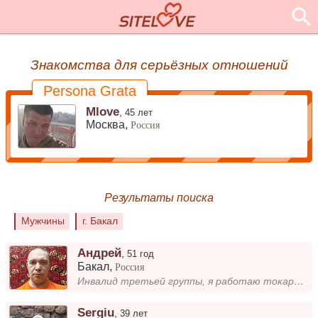
Знакомства для серьёзных отношений
Persona Grata
Mlove
,
45 лет
Москва,
Россия
Результаты поиска
Мужчины
г. Бакал
Андрей
,
51 год
Бакал
,
Россия
Инвалид третьей группы, я работаю токарем, зубофрезеровщиком, фрезеровщиком.
Sergiu
,
39 лет