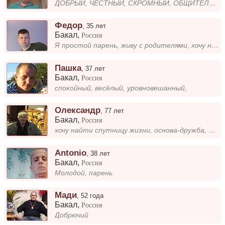
ДОБРЫЙ, ЧЕСТНЫЙ, СКРОМНЫЙ, ОБЩИТЕЛЬНЫЙ!
Федор
,
35 лет
Бакал
,
Россия
Я простой парень, живу с родителями, хочу найти спутницу жизни
Пашка
,
37 лет
Бакал
,
Россия
спокойный, весёлый, уровновешанный,
Олександр
,
77 лет
Бакал
,
Россия
хочу найти спутницу жизни, основа-дружба, любовь, взаимопомощь. Инересно сходить на концерты и в театр. Попутешествовать...
Antonio
,
38 лет
Бакал
,
Россия
Молодой, парень
Мади
,
52 года
Бакал
,
Россия
Добрючий