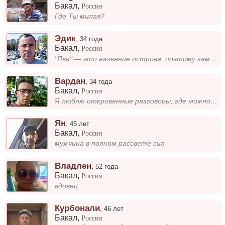
Бакал
,
Россия
Где Ты милая?
Эдик
,
34 года
Бакал
,
Россия
"Ява" — это название острова, поэтому заменено на "остров". Редактированный текст: "Остров".
Вардан
,
34 года
Бакал
,
Россия
Я люблю откровенные разговоры, где можно поделиться мыслями и слушать других. Для меня важно, чтобы общение было честным...
Ян
,
45 лет
Бакал
,
Россия
мужчина в полном рассвете сил
Владлен
,
52 года
Бакал
,
Россия
вдовец
Курбонали
,
46 лет
Бакал
,
Россия