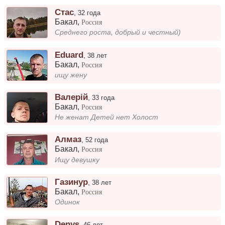
Стас
,
32 года
Бакал
,
Россия
Среднего роста, добрый и честный)
Eduard
,
38 лет
Бакал
,
Россия
ищу жену
Валерій
,
33 года
Бакал
,
Россия
Не женат Детей нет Холост
Алмаз
,
52 года
Бакал
,
Россия
Ищу девушку
Газинур
,
38 лет
Бакал
,
Россия
Одинок
Denys
,
46 лет