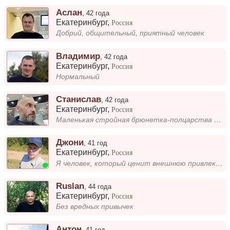
Аслан
,
42 года
Екатеринбург
,
Россия
Добрий, общительный, приятный человек
Владимир
,
42 года
Екатеринбург
,
Россия
Нормальный
Станислав
,
42 года
Екатеринбург
,
Россия
Маленькая стройная брюнетка-полцарства за брюнетку и коня в придачу 😆😆😆
Джони
,
41 год
Екатеринбург
,
Россия
Я человек, который ценит внешнюю привлекательность и уверенность в себе. Слежу за собой, ухаживаю за кожей и волосами, л...
Ruslan
,
44 года
Екатеринбург
,
Россия
Без вредных привычек
Антон
,
41 год