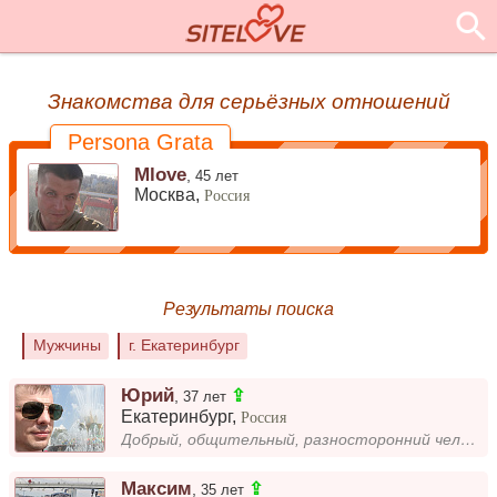
Знакомства для серьёзных отношений
Persona Grata
Mlove
,
45 лет
Москва,
Россия
Результаты поиска
Мужчины
г. Екатеринбург
Юрий
⇪
,
37 лет
Екатеринбург
,
Россия
Добрый, общительный, разносторонний человек, ищу половинку, с которой будет интересно проводить время. Возраст всего лиш...
Максим
⇪
,
35 лет