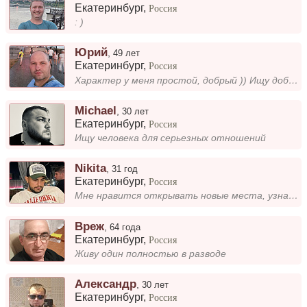
Екатеринбург
,
Россия
: )
Юрий
,
49 лет
Екатеринбург
,
Россия
Характер у меня простой, добрый )) Ищу добрую, прекрасную, немного с характером твердым )))...
Michael
,
30 лет
Екатеринбург
,
Россия
Ищу человека для серьезных отношений
Nikita
,
31 год
Екатеринбург
,
Россия
Мне нравится открывать новые места, узнавать культуру и встречать интересных людей в путешествиях. Обожаю, когда приключ...
Вреж
,
64 года
Екатеринбург
,
Россия
Живу один полностью в разводе
Александр
,
30 лет
Екатеринбург
,
Россия