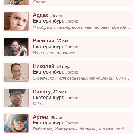
Спорт
Ардак
,
26 лет
Екатеринбург
,
Россия
Я добрый и жизнерадостный человек. Всегда стараюсь видеть позитив в жизни и делиться им с окружающими. Мне нравится, ког...
Василий
,
35 лет
Екатеринбург
,
Россия
Ище свою половинку !
Николай
,
64 года
Екатеринбург
,
Россия
C девушкой, для серьезных отношений. От 45-55
Dimitry
,
42 года
Екатеринбург
,
Россия
Vale!
Артем
,
39 лет
Екатеринбург
,
Россия
Работаю, Интересны фильмы, музыка, отдых на природе, прогулки, спортивные игры Рад буду найти человека с которым удастс...