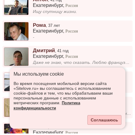
Екатеринбург
,
Россия
Ищу спутницу жизни.
Рома
,
37 лет
Екатеринбург
,
Россия
-
Дмитрий
,
41 год
Екатеринбург
,
Россия
Даже не знаю, что сказать. Люблю французский язык, историю, сам работаю сантехником. Хотел бы встретить девушку: симпати...
Мы используем сookie
Вадим
,
51 год
Екатеринбург
,
Россия
Во время посещения мобильной версии сайта
Добрый, Тактичный, Адекватный С/О! 😊
«Sitelove.ru» вы соглашаетесь с использованием
cookie-файлов и тем, что мы обрабатываем ваши
персональные данные с использованием
Михаил
,
42 года
метрических программ.
Политика
Екатеринбург
,
Россия
конфиденциальности
Честный, добрый. Веду активный образ жизни. Люблю море, горы, природу. Хочу встретить свою одну единственную.
Соглашаюсь
Антон
,
49 лет
Екатеринбург
,
Россия