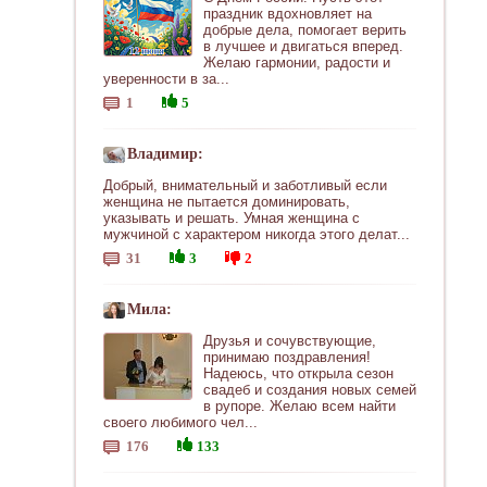
праздник вдохновляет на
добрые дела, помогает верить
в лучшее и двигаться вперед.
Желаю гармонии, радости и
уверенности в за...
1
5
Владимир:
Добрый, внимательный и заботливый если
женщина не пытается доминировать,
указывать и решать. Умная женщина с
мужчиной с характером никогда этого делат...
31
3
2
Мила:
Друзья и сочувствующие,
принимаю поздравления!
Надеюсь, что открыла сезон
свадеб и создания новых семей
в рупоре. Желаю всем найти
своего любимого чел...
176
133