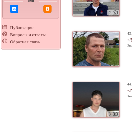
или
2
Публикации
43
Вопросы и ответы
«Д
Обратная связь
Зна
44
«Р
Зна
3