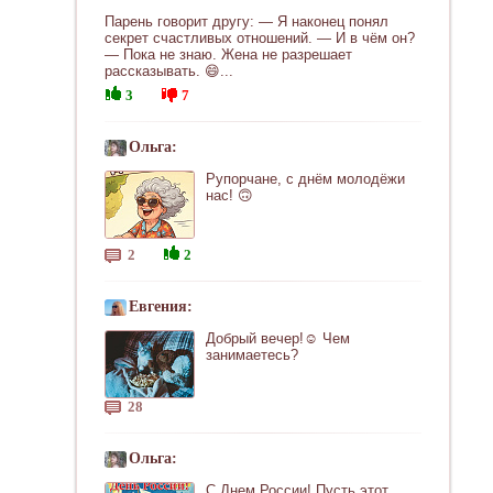
Парень говорит другу: — Я наконец понял
секрет счастливых отношений. — И в чём он?
— Пока не знаю. Жена не разрешает
рассказывать. 😄...
3
7
Ольга:
Рупорчане, с днём молодёжи
нас! 🙃
2
2
Евгения:
Добрый вечер!☺ Чем
занимаетесь?
28
Ольга:
С Днем России! Пусть этот