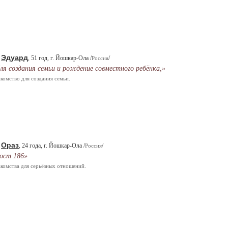
Эдуард
.
, 51 год, г. Йошкар-Ола /
/
Россия
ля создания семьи и рождение совместного ребёнка,»
комство для создания семьи.
Ораз
.
, 24 года, г. Йошкар-Ола /
/
Россия
ост 186»
комства для серьёзных отношений.