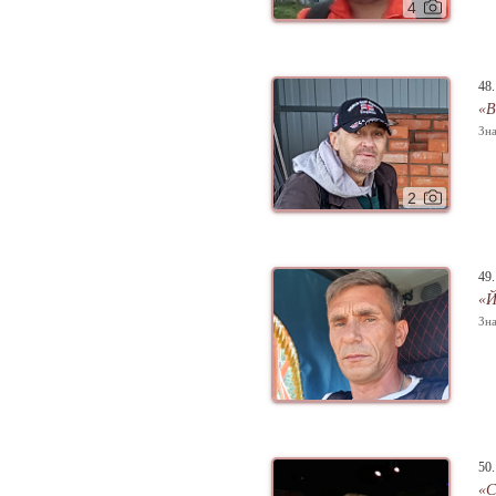
4
48
«В
Зна
2
49
«Й
Зна
50
«С