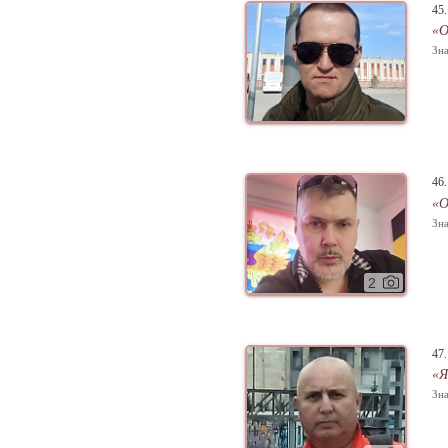
45
«О
Зна
46
«О
Зна
2
47
«Я
Зна