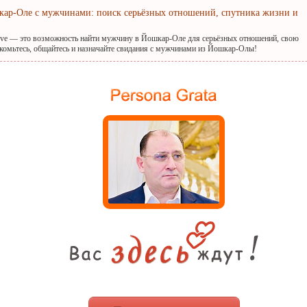
кар-Оле с мужчинами: поиск серьёзных отношений, спутника жизни и
ove — это возможность найти мужчину в Йошкар-Оле для серьёзных отношений, свою
комьтесь, общайтесь и назначайте свидания с мужчинами из Йошкар-Олы!