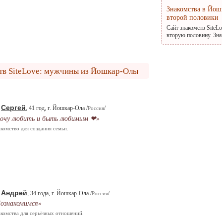
Знакомства в Йош
второй половики
Сайт знакомств SiteL
вторую половину. Зна
тв SiteLove: мужчины из Йошкар-Олы
Сергей
.
, 41 год, г. Йошкар-Ола /
/
Россия
очу любить и быть любимым ❤»
комство для создания семьи.
Андрей
.
, 34 года, г. Йошкар-Ола /
/
Россия
ознакомимся»
комства для серьёзных отношений.