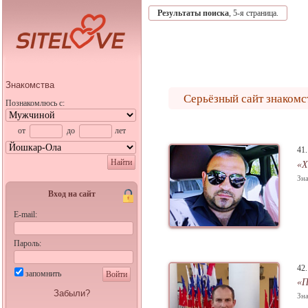
Результаты поиска
, 5-я страница.
Знакомства
Серьёзный сайт знакомс
Познакомлюсь с:
от
до
лет
41
Найти
«Х
Зна
Вход на сайт
E-mail:
Пароль:
42
запомнить
Войти
«П
Забыли?
Зна