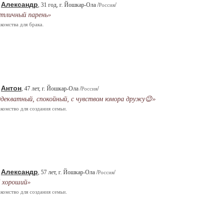
Александр
.
, 31 год, г. Йошкар-Ола /
/
Россия
тличный парень»
комства для брака.
Антон
.
, 47 лет, г. Йошкар-Ола /
/
Россия
декватный, спокойный, с чувством юмора дружу😉»
комство для создания семьи.
Александр
.
, 57 лет, г. Йошкар-Ола /
/
Россия
 хороший»
комство для создания семьи.