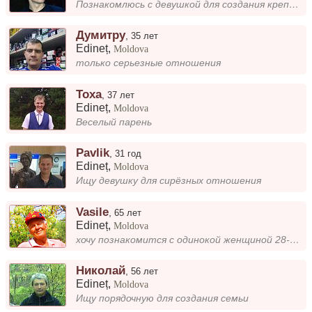
Познакомлюсь с девушкой для создания крепких взаимоотношений
Думитру
,
35 лет
Edineț
,
Moldova
только серьезные отношения
Тоха
,
37 лет
Edineț
,
Moldova
Веселый парень
Pavlik
,
31 год
Edineț
,
Moldova
Ищу девушку для сирёзных отношения
Vasile
,
65 лет
Edineț
,
Moldova
хочу познакомится с одинокой женщиной 28-40 /хочу иметь ребёнка своего не путать с приёмными/с тонкими чертами лица и со...
Николaй
,
56 лет
Edineț
,
Moldova
Ищу порядочную для создания семьи