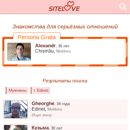
Знакомства для серьёзных отношений
Persona Grata
Alexandr
,
36 лет
Chișinău,
Moldova
Результаты поиска
Мужчины
г. Edineț
Gheorghe
,
34 года
Edineț
,
Moldova
Ищю жену
Кузьма
,
30 лет