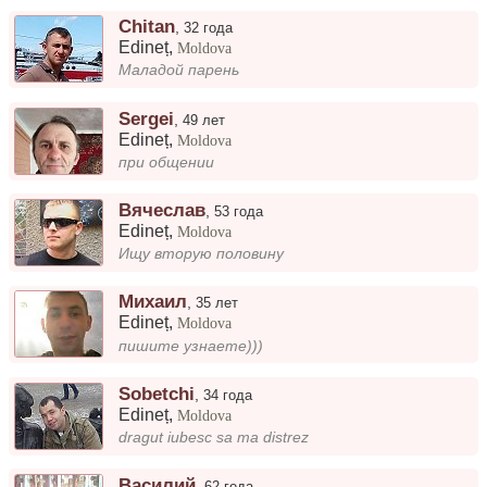
Chitan
,
32 года
Edineț
,
Moldova
Маладой парень
Sergei
,
49 лет
Edineț
,
Moldova
при общении
Вячеслав
,
53 года
Edineț
,
Moldova
Ищу вторую половину
Михаил
,
35 лет
Edineț
,
Moldova
пишите узнаете)))
Sobetchi
,
34 года
Edineț
,
Moldova
dragut iubesc sa ma distrez
Василий
,
62 года