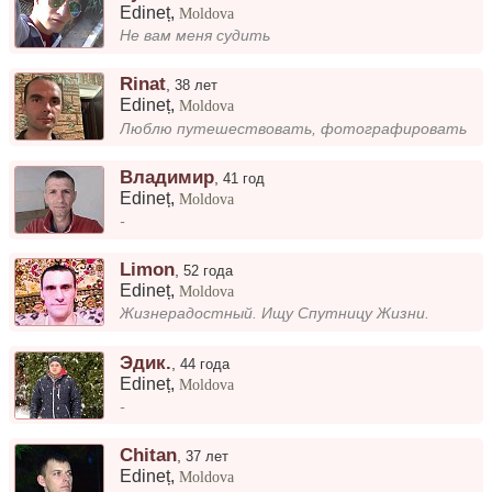
Edineț
,
Moldova
Не вам меня судить
Rinat
,
38 лет
Edineț
,
Moldova
Люблю путешествовать, фотографировать
Владимир
,
41 год
Edineț
,
Moldova
-
Limon
,
52 года
Edineț
,
Moldova
Жизнерадостный. Ищу Спутницу Жизни.
Эдик.
,
44 года
Edineț
,
Moldova
-
Chitan
,
37 лет
Edineț
,
Moldova