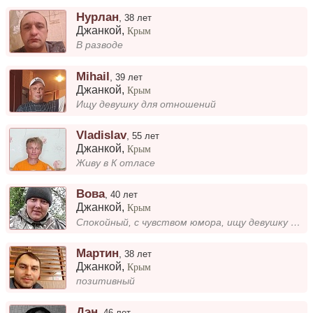
Нурлан
,
38 лет
Джанкой
,
Крым
В разводе
Mihail
,
39 лет
Джанкой
,
Крым
Ищу девушку для отношений
Vladislav
,
55 лет
Джанкой
,
Крым
Живу в К отласе
Вова
,
40 лет
Джанкой
,
Крым
Спокойный, с чувством юмора, ищу девушку для серьезных отношений!
Мартин
,
38 лет
Джанкой
,
Крым
позитивный
Дэн
,
46 лет