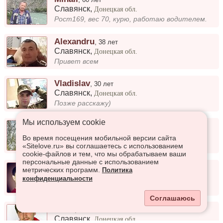
Славянск
,
Донецкая обл.
Рост169, вес 70, курю, работаю водителем.
Alexandru
,
38 лет
Славянск
,
Донецкая обл.
Привет всем
Vladislav
,
30 лет
Славянск
,
Донецкая обл.
Позже расскажу)
Мы используем сookie
Арслан
,
32 года
Славянск
,
Донецкая обл.
Во время посещения мобильной версии сайта
Хороший
«Sitelove.ru» вы соглашаетесь с использованием
cookie-файлов и тем, что мы обрабатываем ваши
персональные данные с использованием
Михаил
,
28 лет
метрических программ.
Политика
Славянск
,
Донецкая обл.
конфиденциальности
Хочу найти вторую половинку
Соглашаюсь
Макс
,
29 лет
Славянск
,
Донецкая обл.