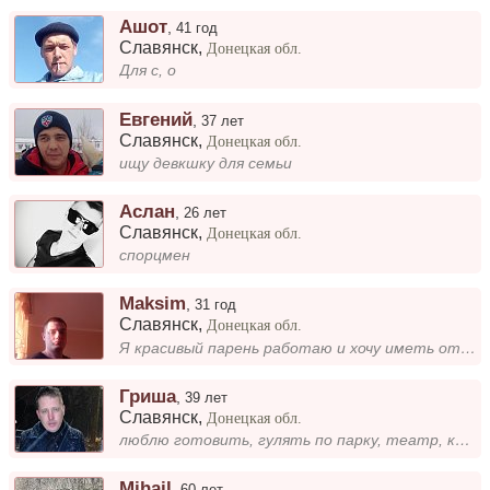
Ашот
,
41 год
Славянск
,
Донецкая обл.
Для с, о
Евгений
,
37 лет
Славянск
,
Донецкая обл.
ищу девкшку для семьи
Аслан
,
26 лет
Славянск
,
Донецкая обл.
спорцмен
Maksim
,
31 год
Славянск
,
Донецкая обл.
Я красивый парень работаю и хочу иметь отношения и семью создать
Гриша
,
39 лет
Славянск
,
Донецкая обл.
люблю готовить, гулять по парку, театр, классику.
Mihail
,
60 лет