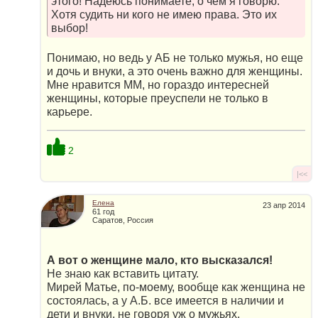
этого! Надеюсь понимаете, о чем я говорю.
Хотя судить ни кого не имею права. Это их
выбор!
Понимаю, но ведь у АБ не только мужья, но еще
и дочь и внуки, а это очень важно для женщины.
Мне нравится ММ, но гораздо интересней
женщины, которые преуспели не только в
карьере.
2
|<<
Елена
23 апр 2014
61 год
Саратов, Россия
А вот о женщине мало, кто высказался!
Не знаю как вставить цитату.
Мирей Матье, по-моему, вообще как женщина не
состоялась, а у А.Б. все имеется в наличии и
дети и внуки, не говоря уж о мужьях.