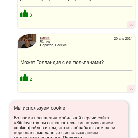
3
|<<
Елена
20 апр 2014
61 год
Саратов, Россия
Может Голландия с ее тюльпанами?
2
|<<
Мы используем сookie
Во время посещения мобильной версии сайта
Что высказаться в Рупор, необходимо войти или
«Sitelove.ru» вы соглашаетесь с использованием
зарегистрироваться:
cookie-файлов и тем, что мы обрабатываем ваши
персональные данные с использованием
метрических программ.
Политика