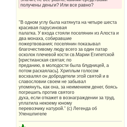
получены деньги? Или все равно?
"В одном углу была натянута на четыре шеста
красивая парусиновая
палатка. У входа стояли поселянин из Алоста и
два монаха, собиравшие
пожертвования; поселянин показывал
благочестивому люду всего за один патар
осколок плечевой кости св.Марии Египетской
[христианская святая; по
преданию, в молодости была блудницей, а
потом раскаялась]. Хриплым голосом
восхвалял он добродетели этой святой и в
славословии своем не забывал
упомянуть, как она, за неимением денег, боясь
погрешить против святого
духа, если откажет в вознаграждении за труд,
уплатила некоему юному
перевозчику натурой." (с) Легенда об
Уленшпигеле