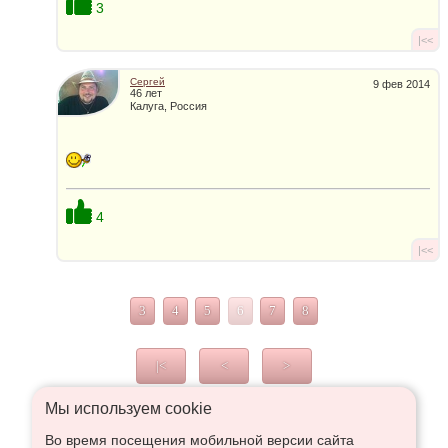
3
|<<
Сергей
9 фев 2014
46 лет
Калуга, Россия
4
|<<
3
4
5
6
7
8
|<
<
>
Мы используем сookie
Во время посещения мобильной версии сайта