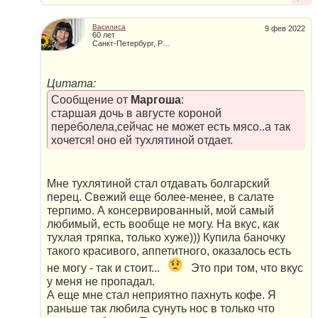
Василиса
9 фев 2022
60 лет
Санкт-Петербург, Россия
Цитата:
Сообщение от
Маргоша
:
старшая дочь в августе короной
переболела,сейчас не может есть мясо..а так
хочется! оно ей тухлятиной отдает.
Мне тухлятиной стал отдавать болгарский
перец. Свежий еще более-менее, в салате
терпимо. А консервированный, мой самый
любимый, есть вообще не могу. На вкус, как
тухлая тряпка, только хуже))) Купила баночку
такого красивого, аппетитного, оказалось есть
не могу - так и стоит...
Это при том, что вкус
у меня не пропадал.
А еще мне стал неприятно пахнуть кофе. Я
раньше так любила сунуть нос в только что