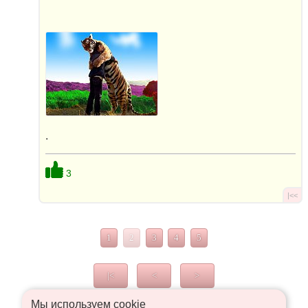
.
3
|<<
1
2
3
4
5
|<
<
>
Мы используем сookie