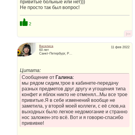
привитые больные или нет)))
Не просто так был вопрос!
2
|<<
Василиса
11 фев 2022
60 лет
Санкт-Петербург, Россия
Цитата:
Сообщение от
Галина
:
мы рядом сидим,трое в кабинете-передачу
разных предметов друг другу и угощения типа
конфет и яблок никто не отменял...Мы все трое
привитые.Я в себе изменений вообще не
заметила, у второй моей коллеги, с её слов,на
выходных было легкое недомогание и странно
нос заложен-это всё. Вот и я говорю-спасибо
прививке!