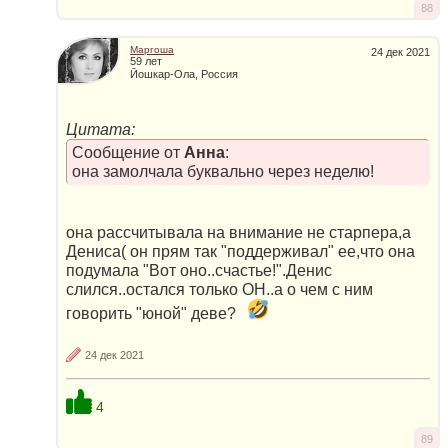
88
Маргоша
24 дек 2021
59 лет
Йошкар-Ола, Россия
Цитата:
Сообщение от
Анна
:
она замолчала буквально через неделю!
она рассчитывала на внимание не старпера,а
Дениса( он прям так "поддерживал" ее,что она
подумала "Вот оно..счастье!".Денис
слился..остался только ОН..а о чем с ним
говорить "юной" деве?
24 дек 2021
4
89