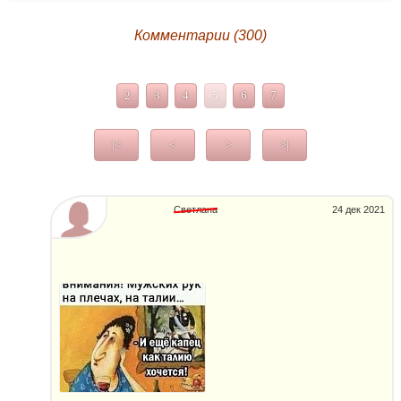
Комментарии (300)
2
3
4
5
6
7
|<
<
>
>|
Светлана
24 дек 2021