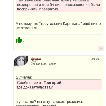
там железобетонно Фантазия у человека
нездоровая и мои благие поползновения были
восприняты превратно.
А потому что "треугольник Карпмана" ещё никто
не отменял!
2
86
Маргоша
24 дек 2021
59 лет
Йошкар-Ола, Россия
Цитата:
Сообщение от
Григорий
:
где доказательства?
а у вас где? вы ж тут список грозились