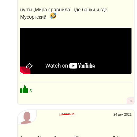
ну ты ,Мира,сравнила.. где банки и где
Мусоргский
5
94
Светлана
24 дек 2021