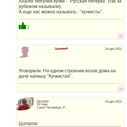
Аналог Могучей кучки - "Русская пятерка" (так за
рубежом называли).
А еще нас можно называть - "кучкисты".
2
95
Григорий
24 дек 2021
Уговорили. На одном строении возле дома на
даче напишу "Кучкистая".
96
Наталия
24 дек 2021
52 года
Санкт-Петербург, Россия
Цитата: