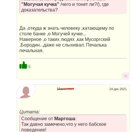
"Могучая кучка"
/чего и тонет ли?/), где
доказательства?
Да ,откуда ж знать человеку ,катающему по
столе банке ,о Могучей кучке...
Наверное ,о таких людях ,как Мусоргский
,Бородин...даже не слыхивал. Печалька
печальная.
5
92
Мирослава
24 дек 2021
Цитата:
Сообщение от
Маргоша
:
Так давно замечено,что у него бабское
поведение!