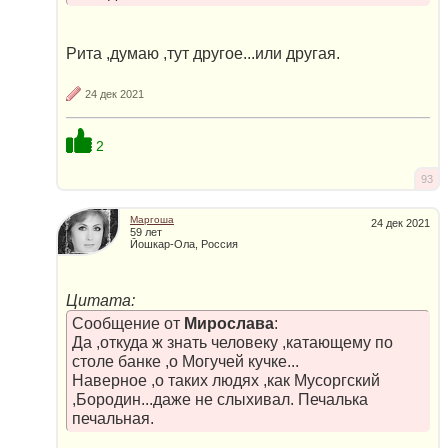
Рита ,думаю ,тут другое...или другая.
24 дек 2021
2
93
Маргоша
24 дек 2021
59 лет
Йошкар-Ола, Россия
Цитата:
Сообщение от
Мирослава
:
Да ,откуда ж знать человеку ,катающему по
столе банке ,о Могучей кучке...
Наверное ,о таких людях ,как Мусоргский
,Бородин...даже не слыхивал. Печалька
печальная.