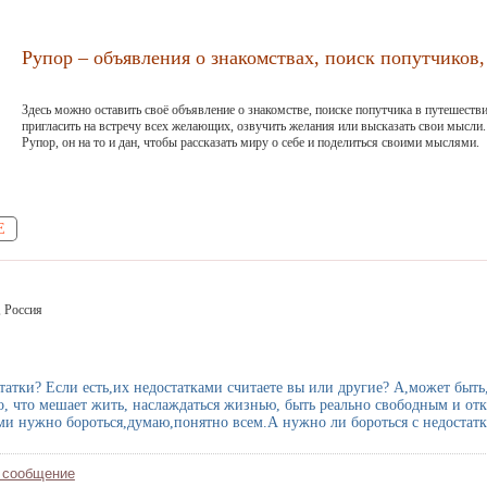
Рупор – объявления о знакомствах, поиск попутчиков, 
Здесь можно оставить своё объявление о знакомстве, поиске попутчика в путешестви
пригласить на встречу всех желающих, озвучить желания или высказать свои мысли.
Рупор, он на то и дан, чтобы рассказать миру о себе и поделиться своими мыслями.
Е
, Россия
статки? Если есть,их недостатками считаете вы или другие? А,может быт
о, что мешает жить, наслаждаться жизнью, быть реально свободным и от
ами нужно бороться,думаю,понятно всем.А нужно ли бороться с недостат
 сообщение