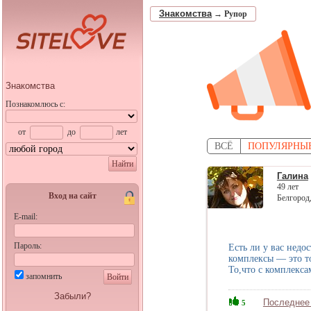
Знакомства
→
Рупор
Знакомства
Познакомлюсь с:
от
до
лет
ВСЁ
ПОПУЛЯРНЫ
Найти
Галина
49 лет
Вход на сайт
Белгород
E-mail:
Пароль:
Есть ли у вас недо
комплексы — это т
То,что с комплекс
запомнить
Войти
Забыли?
Последнее
5