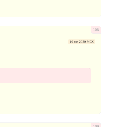
108
10 авг 2020 МСК
109