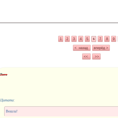
1
2
3
4
5
7
8
9
6
< назад
вперёд >
<<
>>
Рита
Цитата:
Вошла!