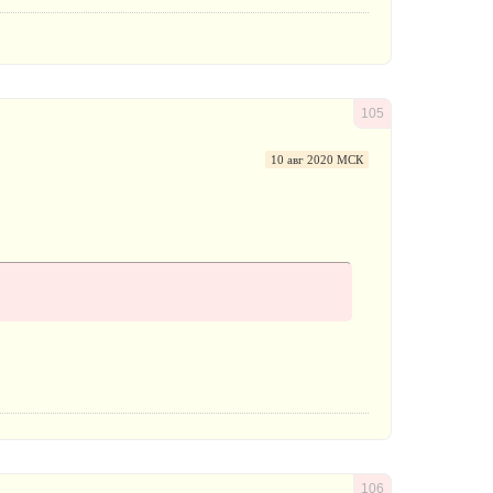
105
10 авг 2020 МСК
106