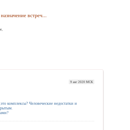
назначение встреч...
е,
9 авг 2020 МСК
ь,это комплексы? Человеческие недостатки и
крытым.
ками?