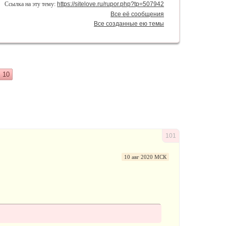
Ссылка на эту тему:
https://sitelove.ru/rupor.php?tp=507942
Все её сообщения
Все созданные ею темы
10
101
10 авг 2020 МСК