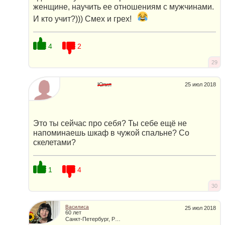
женщине, научить ее отношениям с мужчинами.
И кто учит?))) Смех и грех!
4
2
29
Юлия
25 июл 2018
Это ты сейчас про себя? Ты себе ещё не
напоминаешь шкаф в чужой спальне? Со
скелетами?
1
4
30
Василиса
25 июл 2018
60 лет
Санкт-Петербург, Россия