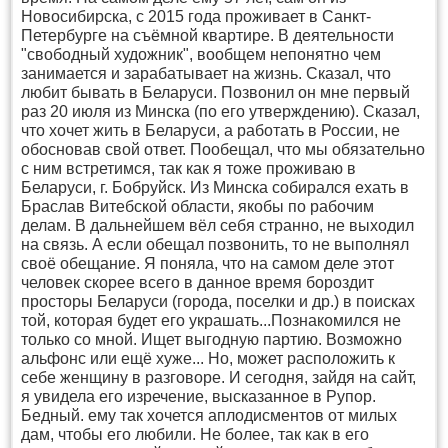
Новосибирска, с 2015 года проживает в Санкт-
Петербурге на съёмной квартире. В деятельности
"свободный художник", вообщем непонятно чем
занимается и зарабатывает на жизнь. Сказал, что
любит бывать в Беларуси. Позвонил он мне первый
раз 20 июля из Минска (по его утверждению). Сказал,
что хочет жить в Беларуси, а работать в России, не
обосновав свой ответ. Пообещал, что мы обязательно
с ним встретимся, так как я тоже проживаю в
Беларуси, г. Бобруйск. Из Минска собирался ехать в
Браслав Витебской области, якобы по рабочим
делам. В дальнейшем вёл себя странно, не выходил
на связь. А если обещал позвонить, то не выполнял
своё обещание. Я поняла, что на самом деле этот
человек скорее всего в данное время бороздит
просторы Беларуси (города, поселки и др.) в поисках
той, которая будет его украшать...Познакомился не
только со мной. Ищет выгодную партию. Возможно
альфонс или ещё хуже... Но, может расположить к
себе женщину в разговоре. И сегодня, зайдя на сайт,
я увидела его изречение, высказанное в Рупор.
Бедный. ему так хочется аплодисментов от милых
дам, чтобы его любили. Не более, так как в его