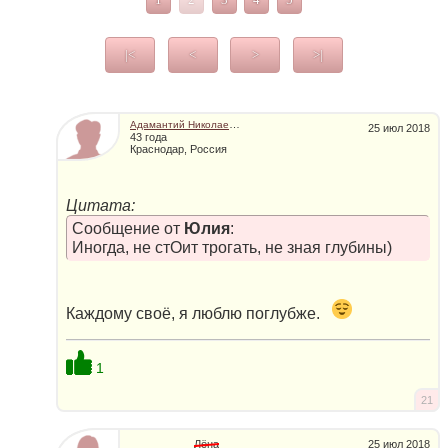
1
2
3
4
5
|<
<
>
>|
Адамантий Николаевич
25 июл 2018
43 года
Краснодар, Россия
Цитата:
Сообщение от
Юлия
:
Иногда, не стОит трогать, не зная глубины)
Каждому своё, я люблю поглубже.
1
21
Лёна
25 июл 2018