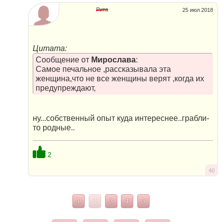
Рита
25 июл 2018
Цитата:
Сообщение от
Мирослава
:
Самое печальное ,рассказывала эта
женщина,что не все женщины верят ,когда их
предупреждают,
ну...собственный опыт куда интереснее..грабли-
то родные..
2
40
1
2
3
4
5