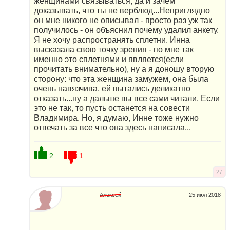
женщинами связываться, да и зачем
доказывать, что ты не верблюд...Неприглядно
он мне никого не описывал - просто раз уж так
получилось - он объяснил почему удалил анкету.
Я не хочу распространять сплетни. Инна
высказала свою точку зрения - по мне так
именно это сплетнями и является(если
прочитать внимательно), ну а я доношу вторую
сторону: что эта женщина замужем, она была
очень навязчива, ей пытались деликатно
отказать...ну а дальше вы все сами читали. Если
это не так, то пусть останется на совести
Владимира. Но, я думаю, Инне тоже нужно
отвечать за все что она здесь написала...
2
1
27
Алексей
25 июл 2018