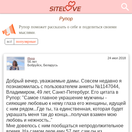
Рупор
Рупор поможет рассказать о себе и поделиться своими
мыслями.
всё
популярные
24 июл 2018
Инна
56 лет
Бобруйск, Беларусь
Добрый вечер, уважаемые дамы. Совсем недавно я
познакомилась с пользователем анкеты №1147044,
Владимиром, 49 лет, Санкт-Петербург. Его цитата в
Рупор: "Самое главное украшение мужчины -
сияющие любовью к нему глаза его женщины, идущей
с ним рядом...Где ты, та единственная, которая будет
украшать меня так до конца...получая взамен мою
любовь и нежность.."
Мне довелось с ним пообщаться непродолжительное
время. На самом деле ему 57 лет, сам он из