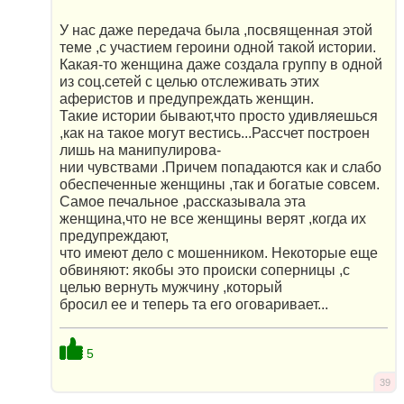
У нас даже передача была ,посвященная этой
теме ,с участием героини одной такой истории.
Какая-то женщина даже создала группу в одной
из соц.сетей с целью отслеживать этих
аферистов и предупреждать женщин.
Такие истории бывают,что просто удивляешься
,как на такое могут вестись...Рассчет построен
лишь на манипулирова-
нии чувствами .Причем попадаются как и слабо
обеспеченные женщины ,так и богатые совсем.
Самое печальное ,рассказывала эта
женщина,что не все женщины верят ,когда их
предупреждают,
что имеют дело с мошенником. Некоторые еще
обвиняют: якобы это происки соперницы ,с
целью вернуть мужчину ,который
бросил ее и теперь та его оговаривает...
5
39