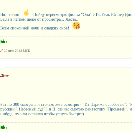
Вот, точно
Пойду пересмотрю фильм "Она" с Изабель Юппер (фил
Была в легком шоке от просмотра... Жесть...
Всем спокойной ночи и сладких снов!
1
29 июн 2018 МСК
Лёна
Раз по 300 смотрела и столько же посмотрю - "Из Парижа с любовью", "
русский " Небесный суд" I и II, сейчас смотрю фантастику "Прометей", 
нибудь, ну или оставлю чтобы уснуть быстрее)
1