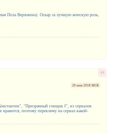
ьм Пола Верховена). Оскар за лучшую женскую роль,
44
29 июн 2018 МСК
Константин", "Призрачный гонщик I", из сериалов
не нравится, поэтому переключу на сериал какой-