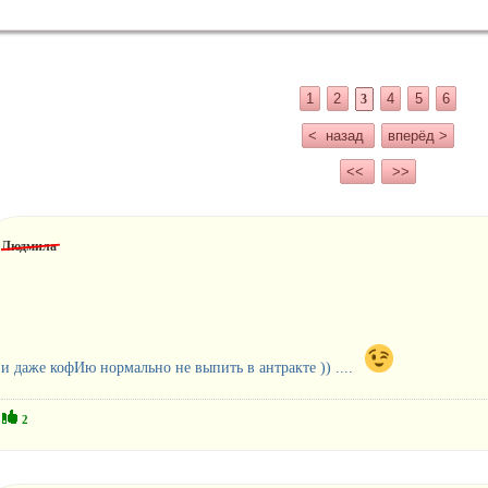
1
2
4
5
6
3
< назад
вперёд >
<<
>>
Людмила
и даже кофИю нормально не выпить в антракте )) ....
2