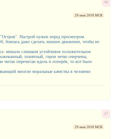
46
29 июн 2018 МСК
Остров". Настрой нужен перед просмотром.
ёб, боялась даже сделать лишнее движение, чтобы не
иса: мешало слишком устойчивое положительное
азжеванный, понятный, герои четко очерчены,
н читан перечитан вдоль и поперёк, то всё было
ывающий многие моральные качества в человеке.
47
29 июн 2018 МСК