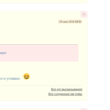
45
29 июн 2018 МСК
ежит
дел и услышал.
Все его высказывания
Все созданные им темы