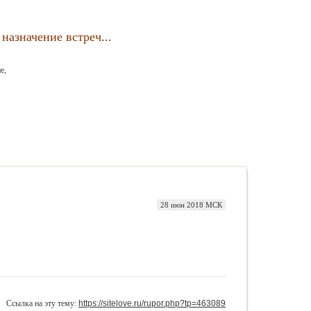
назначение встреч...
е,
28 июн 2018 МСК
Ссылка на эту тему:
https://sitelove.ru/rupor.php?tp=463089