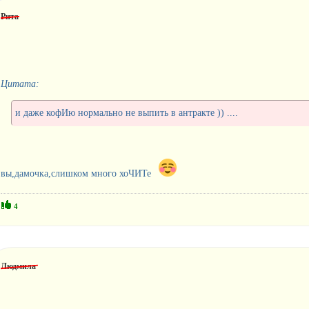
Рита
Цитата:
и даже кофИю нормально не выпить в антракте )) ....
вы,дамочка,слишком много хоЧИТе
4
Людмила