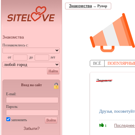
Знакомства
→
Рупор
Знакомства
Познакомлюсь с:
от
до
лет
ВСЁ
ПОПУЛЯРНЫ
Найти
Людмила
Вход на сайт
E-mail:
Пароль:
Друзья, посоветуйт
запомнить
Войти
Последнее
1
Забыли?