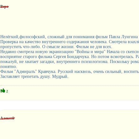
Вера
Нелёгкий,философский, сложный для понимания фильм Павла Лунгина "
Проверка на качество внутреннего содержания человека. Смотрела взахл
пропустить что-либо. О смысле жизни. Фильм не для всех.
Недавно смотрела новую экранизацию "Войны и мира" Начала со скепс
восприятие старого фильма Сергея Бондарчука. Но потом всмотрелась. Р
пожалуй, не хватает загадки, внутреннего психологизма. Поскольку рома
понятно.
Фильм "Адмиралъ" Кравчука. Русский насквозь, очень сильный, воспит
Заставляет трепетать душу. Мудрый.
2
Алексей