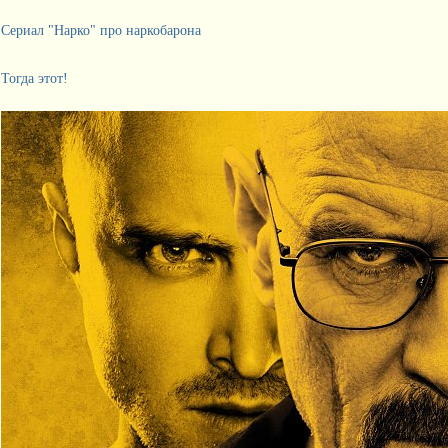
Сериал "Нарко" про наркобарона
Тогда этот!