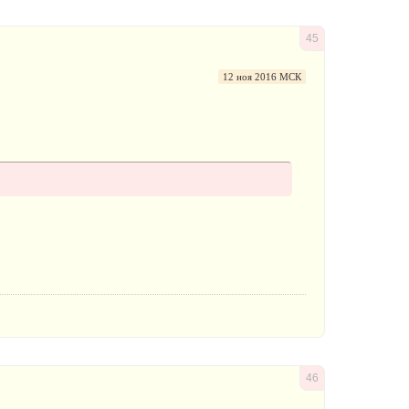
45
12 ноя 2016 МСК
46