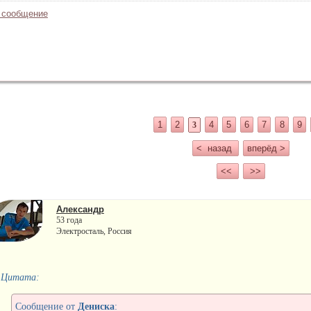
 сообщение
1
2
4
5
6
7
8
9
3
< назад
вперёд >
<<
>>
Александр
53 года
Электросталь, Россия
Цитата:
Сообщение от
Дениска
: