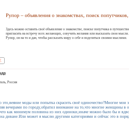
Рупор – объявления о знакомствах, поиск попутчиков, 
Здесь можно оставить своё объявление о знакомстве, поиске попутчика в путешестви
пригласить на встречу всех желающих, озвучить желания или высказать свои мысли.
Рупор, он на то и дан, чтобы рассказать миру о себе и поделиться своими мыслями.
Е
ндр
аль, Россия
то это,веяние моды или попытка скрасить своё одиночество?Многие мо
уляя вечерами по городу,обратил внимание на то,что многие женщины в 
то как минимум половина из них одиноки,иначе можно было бы и вдвоём
 на диване.Или может я мыслю другими категориями и сейчас это в поря