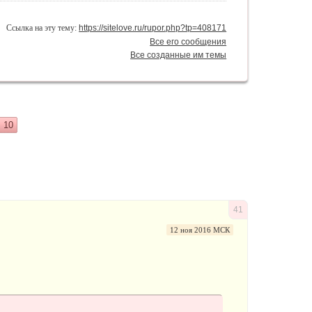
Ссылка на эту тему:
https://sitelove.ru/rupor.php?tp=408171
Все его сообщения
Все созданные им темы
10
41
12 ноя 2016 МСК