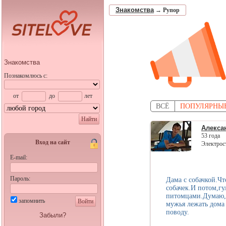
Знакомства
→
Рупор
Знакомства
Познакомлюсь с:
от
до
лет
ВСЁ
ПОПУЛЯРНЫ
Найти
Алекса
53 года
Вход на сайт
Электрост
E-mail:
Пароль:
Дама с собачкой.Ч
собачек.И потом,г
питомцами.Думаю,ч
запомнить
Войти
мужья лежать дома
поводу.
Забыли?