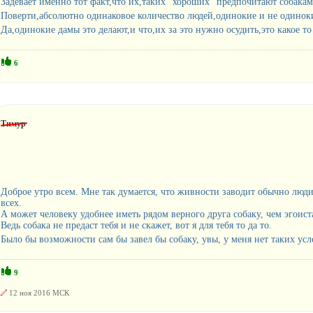
Задевает именно тот факт,что их,таких "хороших" предпочитают собака
Поверти,абсолютно одинаковое количество людей,одинокие и не одиноки
Да,одинокие дамы это делают,и что,их за это нужно осудить,это какое 
6
Тимур
Доброе утро всем. Мне так думается, что живности заводит обычно люди
всех.
А может человеку удобнее иметь рядом верного друга собаку, чем эгоист
Ведь собака не предаст тебя и не скажет, вот я для тебя то да то.
Было бы возможности сам бы завел бы собаку, увы, у меня нет таких ус
9
12 ноя 2016 МСК