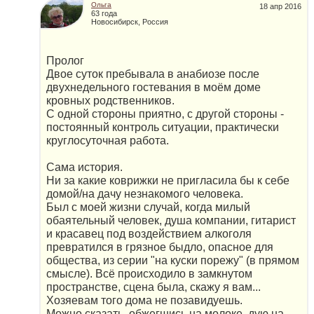
Ольга
18 апр 2016
63 года
Новосибирск, Россия
Пролог
Двое суток пребывала в анабиозе после
двухнедельного гостевания в моём доме
кровных родственников.
С одной стороны приятно, с другой стороны -
постоянный контроль ситуации, практически
круглосуточная работа.
Сама история.
Ни за какие коврижки не пригласила бы к себе
домой/на дачу незнакомого человека.
Был с моей жизни случай, когда милый
обаятельный человек, душа компании, гитарист
и красавец под воздействием алкоголя
превратился в грязное быдло, опасное для
общества, из серии "на куски порежу" (в прямом
смысле). Всё происходило в замкнутом
пространстве, сцена была, скажу я вам...
Хозяевам того дома не позавидуешь.
Можно сказать, обжегшись на молоке, дую на