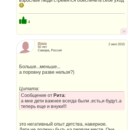
взрослые люди стремятся обеспечить себе уход
4
34
Ирина
2 июл 2015
50 лет
Самара, Россия
Больше...меньше...
а поровну разве нельзя?)
Цитата:
Сообщение от
Рита
:
а мне дети важнее всегда были ,есть,и будут..а
теперь еще и внуки!!!
это негативный опыт детства, наверное.
Дети не должны быть на первом месте. Они