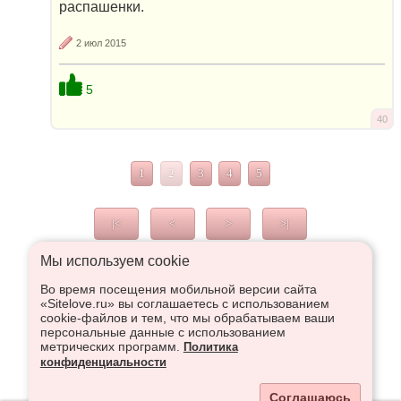
распашенки.
2 июл 2015
5
40
1
2
3
4
5
|<
<
>
>|
Мы используем сookie
Во время посещения мобильной версии сайта
Что высказаться в Рупор, необходимо войти или
«Sitelove.ru» вы соглашаетесь с использованием
зарегистрироваться:
cookie-файлов и тем, что мы обрабатываем ваши
персональные данные с использованием
метрических программ.
Политика
конфиденциальности
Регистрация
Вход
Соглашаюсь