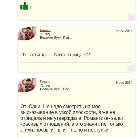
1
38
Галина
9 сен 2014
71 год
Великие Луки, Россия
От Татьяны - - А кто отрицает?
39
Галина
9 сен 2014
71 год
Великие Луки, Россия
От Юлии -Не надо смотреть на мое
высказывание в узкой плоскости, я же не
отрицала и не утверждала. Романтика- залог
красивых отношений, а это значит, не только
стихи, прозы и т.д. и т. п., но и поступки.