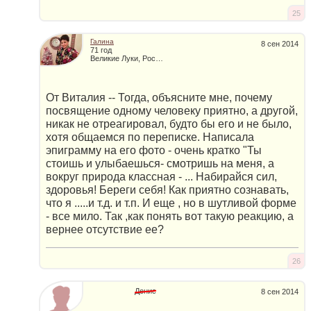
25
Галина
8 сен 2014
71 год
Великие Луки, Россия
От Виталия -- Тогда, объясните мне, почему
посвящение одному человеку приятно, а другой,
никак не отреагировал, будто бы его и не было,
хотя общаемся по переписке. Написала
эпиграмму на его фото - очень кратко "Ты
стоишь и улыбаешься- смотришь на меня, а
вокруг природа классная - ... Набирайся сил,
здоровья! Береги себя! Как приятно сознавать,
что я .....и т.д. и т.п. И еще , но в шутливой форме
- все мило. Так ,как понять вот такую реакцию, а
вернее отсутствие ее?
26
Денис
8 сен 2014