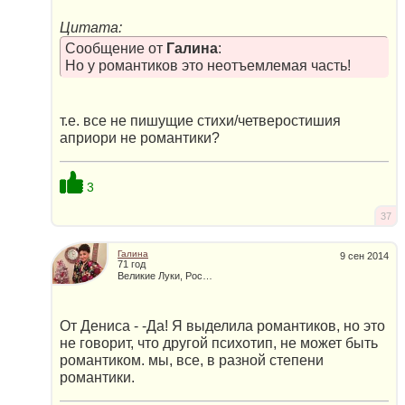
Цитата:
Сообщение от
Галина
:
Но у романтиков это неотъемлемая часть!
т.е. все не пишущие стихи/четверостишия
априори не романтики?
3
37
Галина
9 сен 2014
71 год
Великие Луки, Россия
От Дениса - -Да! Я выделила романтиков, но это
не говорит, что другой психотип, не может быть
романтиком. мы, все, в разной степени
романтики.