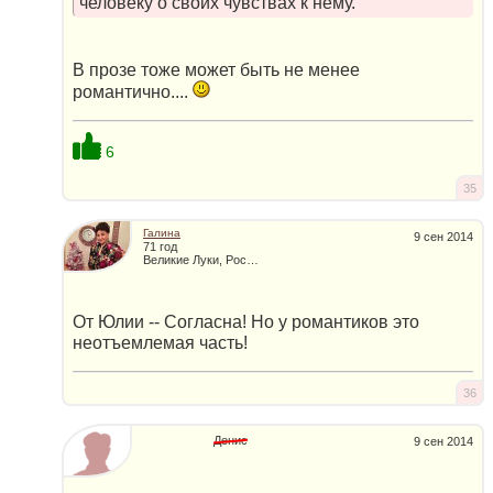
человеку о своих чувствах к нему.
В прозе тоже может быть не менее
романтично....
6
35
Галина
9 сен 2014
71 год
Великие Луки, Россия
От Юлии -- Согласна! Но у романтиков это
неотъемлемая часть!
36
Денис
9 сен 2014