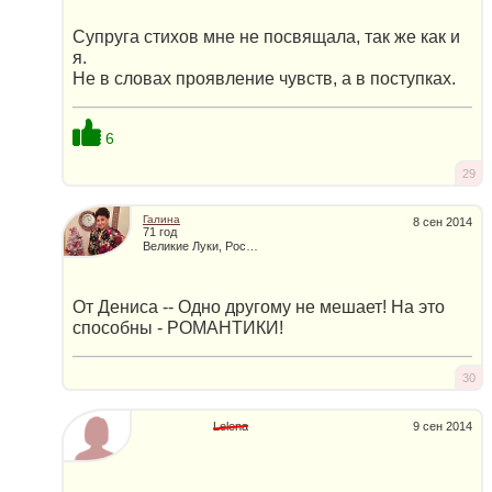
Супруга стихов мне не посвящала, так же как и
я.
Не в словах проявление чувств, а в поступках.
6
29
Галина
8 сен 2014
71 год
Великие Луки, Россия
От Дениса -- Одно другому не мешает! На это
способны - РОМАНТИКИ!
30
Lelena
9 сен 2014