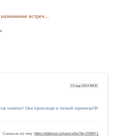
назначение встреч...
е,
13 мар 2014 МСК
и так понятно! Они происходят в личной переписке!И
Ссылка на эту тему:
https://sitelove.ru/rupor.php?tp=209871