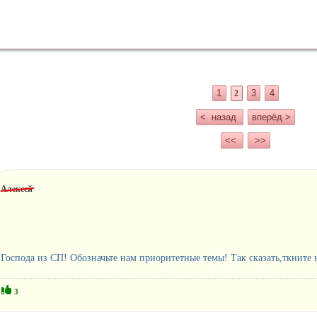
1
3
4
2
< назад
вперёд >
<<
>>
Алексей
Господа из СП! Обозначьте нам приоритетные темы! Так сказать,ткните 
3