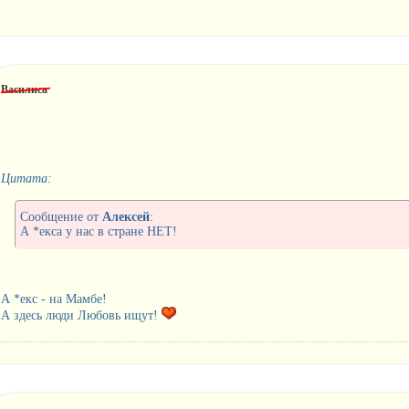
Василиса
Цитата:
Сообщение от
Алексей
:
А *екса у нас в стране НЕТ!
А *екс - на Мамбе!
А здесь люди Любовь ищут!