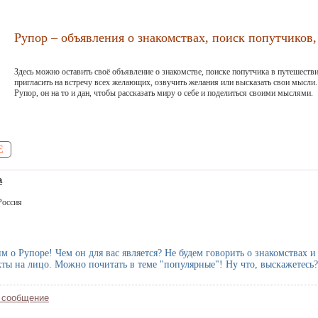
Рупор – объявления о знакомствах, поиск попутчиков, 
Здесь можно оставить своё объявление о знакомстве, поиске попутчика в путешестви
пригласить на встречу всех желающих, озвучить желания или высказать свои мысли.
Рупор, он на то и дан, чтобы рассказать миру о себе и поделиться своими мыслями.
Е
а
Россия
м о Рупоре! Чем он для вас является? Не будем говорить о знакомствах 
ты на лицо. Можно почитать в теме "популярные"! Ну что, выскажетесь?
 сообщение