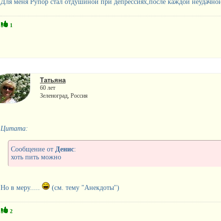
Для меня Рупор стал отдушиной при депрессиях,после каждой неудачной 
1
Татьяна
60 лет
Зеленоград, Россия
Цитата:
Сообщение от
Денис
:
хоть пить можно
Но в меру.....
(см. тему "Анекдоты")
2