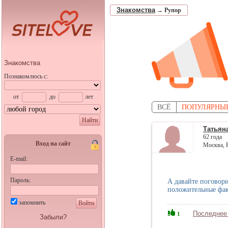
Знакомства
→
Рупор
Знакомства
Познакомлюсь с:
от
до
лет
ВСЁ
ПОПУЛЯРНЫ
Найти
Татьян
62 года
Вход на сайт
Москва, 
E-mail:
Пароль:
А давайте поговори
положительные фак
запомнить
Войти
Последнее
1
Забыли?