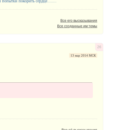
попытки покорить сердце........
Все его высказывания
Все созданные им темы
26
13 мар 2014 МСК
Все её высказывания