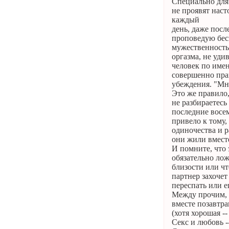
Специально для
не проявят наст
каждый
день, даже посл
проповедую бес
мужественность 
оргазма, не уди
человек по имен
совершенно прав
убеждения. "Мне
Это же правило,
не разбираетесь
последние восем
привело к тому,
одиночества и р
они жили вместе
И помните, что 
обязательно лож
близости или чт
партнер захочет
переспать или е
Между прочим, п
вместе позавтра
(хотя хорошая --
Секс и любовь -