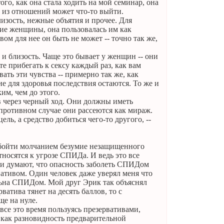
го, как она стала ходить на мой семинар, она
о из отношений может что-то выйти.
лизость, нежные объятия и прочее. Для
гие женщины, она пользовалась им как
ом для нее он быть не может -- точно так же,
и близость. Чаще это бывает у женщин -- они
е прибегать к сексу каждый раз, как вам
ать эти чувства -- примерно так же, как
е для здоровья последствия остаются. То же и
им, чем до этого.
тв через черный ход. Они должны иметь
ротивном случае они рассеются как мираж.
ель, а средство добиться чего-то другого, --
у обойти молчанием безумие незащищенного
тносятся к угрозе СПИДа. И ведь это все
ни думают, что опасность заболеть СПИДом
вативом. Один человек даже уверял меня что
ольна СПИДом. Мой друг Эрик так объяснял
ватива тянет на десять баллов, то с
ще на нуле.
все это время пользуясь презервативами,
о как разновидность предварительной