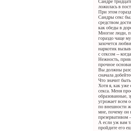
Сандре тридцать
ложилась в пост
При этом горазд
Сандры секс бы
средством дости
как обеды в дор
Многие люди, по
гораздо чаще му
захочется любви
наркотик вызыва
с сексом -- ког
Нежность, привя
прочное основа
Вы должны разобр
сначала добейте
Что значит быт
Хотя я, как уже
секса. Меня про
образованные, з
угрожает всем о
по внешности ж
мне, почему он 
презервативом --
А если уж вам т
пройдите его ещ