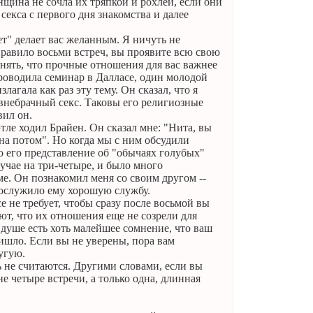
щина не сочла их тряпкой и рохлей, если они
секса с первого дня знакомства и далее
ет" делает вас желанным. Я ничуть не
равило восьми встреч, вы проявите всю свою
нять, что прочные отношения для вас важнее
проводила семинар в Далласе, один молодой
агала как раз эту тему. Он сказал, что я
 внебрачный секс. Таковы его религиозные
вил он.
тле ходил Брайен. Он сказал мне: "Нита, вы
на потом". Но когда мы с ним обсудили
о его представление об "обычаях голубых"
лучае на три-четыре, и было много
ме. Он познакомил меня со своим другом --
 сослужило ему хорошую службу.
е не требует, чтобы сразу после восьмой вы
ют, что их отношения еще не созрели для
 душе есть хоть малейшее сомнение, что ваш
ришло. Если вы не уверены, пора вам
угую.
ь не считаются. Другими словами, если вы
не четыре встречи, а только одна, длинная