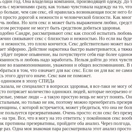
 один год. Она владелица компании, производящей одежду. До то
ель с мужчинами сразу, как только чувстовала надежду на то, чт
о больше, чем сам секс, ей нравилась возникающая после него б
л просто дорогой к нежности и человеческой близости. Как мно
чь любви. Но хотя секс и может быть выражением любви, средств
огом ресторане не могут быть средством добиться здоровья.
добно Сандре, рассматривают секс как способ испытать любовь 
жчин связывают секс с близостью и нежностью. Но если вы будет
 и нежности, это плохо кончится. Секс действительно может вызв
ет эйфорию. Действие наркотика быстро выветривается, а тяжки
да уйдет первое опьянение, вы почувствуете себя еще более одинок
занность и любовь надо заработать. Нельзя дойти до этих чувс
ние во взаимопонимании, уважении и общих воспоминаниях. В п
аться в том, что означает для вас секс. Если он для вас не самоц
сь этого другого иначе. Секс вам не поможет.
ь одиноким в эпоху СПИДа
 сказала, не специалист в вопросах здоровья, я все-таки не мог
сто потрясает количество одиноких людей, которые несерьезно о
релые, умные люди -- а такую простую вещь не могут понять. О
стальным, но только не им, поэтому можно пренебрегать презер
енщины, с которой встречается, может убедиться, что она не б
не пользуется презервативами. Очень просто: если секс без презер
 на три. Все, что я могу на это ответить: у покойников секс вооб
ак противны презервативы, пройдите оба анализ. Через полгода, 
е раз. Одна моя знакомая пара рассматривала этот анализ прост