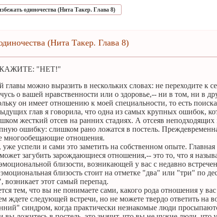
избежать одиночества (Нита Такер. Глава 8)
одиночества (Нита Такер. Глава 8)
СКАЖИТЕ: "НЕТ!"
 главы можно выразить в нескольких словах: не переходите к се
очусь о вашей нравственности или о здоровье,-- ни в том, ни в д
ольку он имеет отношению к моей специальности, то есть поиск
дыдущих глав я говорила, что одна из самых крупных ошибок, к
лишком жесткий отсев на ранних стадиях. А отсеяв неподходящи
ную ошибку: слишком рано ложатся в постель. Преждевременная
е многообещающие отношения.
 уже успели и сами это заметить на собственном опыте. Главна
 может загубить зарождающиеся отношения,-- это то, что я назы
эмоциональной близости, возникающей у вас с недавно встрече
 эмоциональная близость стоит на отметке "два" или "три" по де
", возникает этот самый перепад.
тся тем, что вы не понимаете сами, какого рода отношения у вас
м ждете следующей встречи, но не можете твердо ответить на во
нний" синдром, когда практически незнакомые люди просыпаютс
и вы ложитесь в постель, это значит, что вы не чужие люди, что