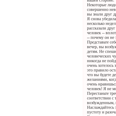
вашей стороне.
Некоторые люди 
совершенно неве
вы знали друг д
Я снова убедила
несколько недел
рассказали друг
человек -- впло
-- почему он не 
Представьте себ
вечер, вы возбу
детям. Не спеш
человеческих чу
никогда не пойд
очень хотелось 
это правило ост
что вы будете д
желаниями, когд
очень нравишься
человек! Я не м
Перестаньте тре
соответствии с 
возбужденным, п
Наслаждайтесь э
пустоту и разоч