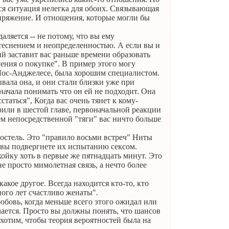
ся ситуация нелегка для обоих. Связывающая
пряжение. И отношения, которые могли бы
даляется -- не потому, что вы ему
стеснением и неопределенностью. А если вы и
й заставит вас раньше времени образовать
ения о покупке". В пример этого могу
 Лос-Анджелесе, была хорошим специалистом.
ывала она, и они стали близки уже при
 начала понимать что он ей не подходит. Она
статься", Когда вас очень тянет к кому-
рили в шестой главе, первоначальной реакции
ием непосредственной "тяги" вас ничто больше
постель. Это "правило восьми встреч" Ниты
м вы подвергнете их испытанию сексом.
 койку хоть в первые же пятнадцать минут. Это
е просто мимолетная связь, а нечто более
кое другое. Всегда находится кто-то, кто
ного лет счастливо женаты".
 любовь, когда меньше всего этого ожидал или
чается. Просто вы должны понять, что шансов
ы хотим, чтобы теория вероятностей была на