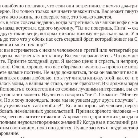
ошибочно полагают, что если они встретились с кем-то два-три р
рно. Вы только-только начинаете знакомиться. Вас может тянуть 
руга всю жизнь, но поверьте мне, это только кажется.
сь в этом совсем недавно, когда встретилась за чашкой кофе с м
ь назад встретила одного мужчину. "Ты не поверишь, Нита! -- с
 другу такие вещи, которых никогда никому не рассказывали. У н
ть до того что у обоих нас есть старший брат, который живет на 
звонит мне с тех пор?".
е: вы встречаетесь с неким человеком в третий или четвертый ра
ждены, вас очень тянет к нему. Вы еле сдерживаетесь. Что вам де
ите. Примите холодный душ. Я высоко ценю и страсть, и неприн
вств. Очень хорошо, что вас обуревают чувства -- просто не поз
ете дальше постели. Не надо дожидаться, пока он заключит вас в 
заняться с вами любовью, но я тут читала книжку этой, как ее, и
алось моим, а вашим не стало, оно не сработает. Вы должны зара
ействовать в соответствии со своими лучшими интересами, вы с
а настанет момент. Научитесь говорить "нет". Скажите: "Мне оче
. Но я хочу подождать, пока мы не узнаем друг друга получше".
огу целоваться в автомобиле!". Если вы взрослый человек, пере
бовать немедленных удовольствий. Признак зрелого человека --
тем, чего вы хотите от жизни. А кроме того, припомните, когда
олным неудовлетворенных желаний? Когда вы в последний раз м
тим состоянием, пока оно длится. Лучше заснуть с неудовлетво
арование.