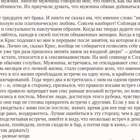
 мужчин. Многие мужчины говорили мне, что боятся, как бы жен
ойчивости. Их приучили думать, что мужчина обязан добиваться 
е тридцати лет брака. И никто не сказал им, что именно слово "н
полую или платоническую любовь. Совсем наоборот! Соблюдя п
и сексуальность наилучшим образом. Когда вы твердо дадите по
вляйтесь, находя в своей постели обнаженных женщин. Когда я 
и Крис подошел ко мне в перерыве после занятия, на котором я изл
а. Лично он, сказал Крис, вообще не собирается позволять себе
 уже три раза пришлось менять замок на входной двери" -- доба
 кстати, относится и к сексменьшинствам. На мой семинар в Сиэ
 в обычаях голубых. Мужчины, встречаясь, не откладывают секс 
ь месяцев его личной жизни, стало совершенно ясно, что именн
 что в его жизни преобладали встречи на одну ночь, в крайнем с
азочарований. Года через два я встретилась с ним на одном прие
 -- и, отведя в сторонку, признался, что правило восьми встреч
это правило запрещает вам секс раньше восьмой встречи, но вовс
ились в постель. Многие люди, достигнув этого рубежа, чувству
о они еще не готовы прекратить встречи с другими. Если у вас в
 увидеться с вами после постели, значит, время для нее еще не п
ще рано, воздержитесь. Лучше ошибиться в эту сторону, чем в др
одсчитывая встречи, имейте в виду, что несколько встреч в ден
кали, пообедали, потом сходили в бар, а потом еще в кино,-- это 
 так держать!)
- разные вещи