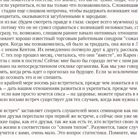
огли укрепиться, если вы только что познакомились. Сложившая
ой стадии еще слишком непрочна, чтобы выдержать возникшее на
роцветать, оказываются загубленными в зародыше.
н из вас (будем смотреть правде в глаза: скорее всего мужчина) у
 потому что он не сумел справиться с возникшей неловкостью, 
 сразу, то, возможно, слишком раннее начало интимных отношени
озникнет хорошо известный торговым работникам синдром "сожал
рен. Когда мы познакомились, ей было за тридцать, она жила в
 с неким Кентом. Их немедленно потянуло друг к другу, рассказ
. С тех пор прошел месяц, считалось, что они "вместе", но Карен
егла с ним в постель! Сейчас мне было бы гораздо легче с ним рас
овано на непосредственном отклике организма. Как мы уже гово
рять, когда речь идет о прогнозах на будущее. Если за исключен
до осознать это и не спешить.
о крайней мере восемь раз встретиться, прежде чем ложиться в 
ль -- дать вашим отношениям развиться и укрепиться, прежде че
если вам просто хочется секса -- на здоровье, можете прыгать в
ило восьми встреч существует для тех случаев, когда вам нужна н
 встреч" заставляет спорить слушателей моих семинаров как ника
мои друзья переспали при первой же встрече, а сейчас они уже м
акие пары, как его друзья, так же как есть те, кто встретил свою
 жизни в соответствии со "своим типом". Разумеется, такое слу
случится с вами, очень мало. Это вопрос статистики. Помните, м