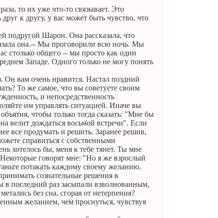
аза, то их уже что-то связывает. Это
друг к другу, у вас может быть чувство, что
оей подругой Шарон. Она рассказала, что
казала она.-- Мы проговорили всю ночь. Мы
ас столько общего -- мы просто как один
Среднем Западе. Одного только не могу понять
з. Он вам очень нравится. Настал поздний
лать? То же самое, что вы советуете своим
ужденность, и непосредственность
воляйте им управлять ситуацией. Иначе вы
объятия, чтобы только тогда сказать: "Мне бы
 она велит дождаться восьмой встречи". Если
нее все продумать и решить. Заранее решив,
можете справиться с собственными
нь хотелось бы, меня к тебе тянет. Ты мне
 Некоторые говорят мне: "Но я же взрослый
станьте потакать каждому своему желанию.
 принимать сознательные решения в
 вы в последний раз засыпали взволнованным,
етались без сна, сгорая от нетерпения?
ренным желанием, чем проснуться, чувствуя