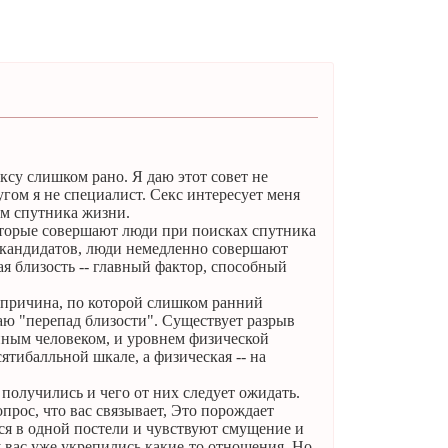
ксу слишком рано. Я даю этот совет не
ругом я не специалист. Секс интересует меня
ам спутника жизни.
оторые совершают люди при поисках спутника
х кандидатов, люди немедленно совершают
 близость -- главный фактор, способный
я причина, по которой слишком ранний
ваю "перепад близости". Существует разрыв
нным человеком, и уровнем физической
сятибалльной шкале, а физическая -- на
 получились и чего от них следует ожидать.
прос, что вас связывает, Это порождает
я в одной постели и чувствуют смущение и
 у вас уже укрепились какие-то отношения. Но