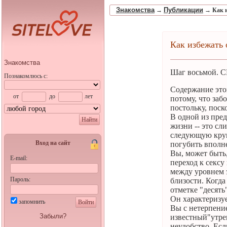
Знакомства
Публикации
→
→
Как 
Как избежать 
Знакомства
Шаг восьмой. 
Познакомлюсь с:
Содержание этой
от
до
лет
потому, что заб
постольку, поск
В одной из пре
Найти
жизни -- это с
следующую круп
Вход на сайт
погубить вполн
Вы, может быть,
E-mail:
переход к сексу
между уровнем 
Пароль:
близости. Когда
отметке "десять
Он характеризуе
запомнить
Войти
Вы с нетерпение
Забыли?
известный"утре
неудобство. Есл