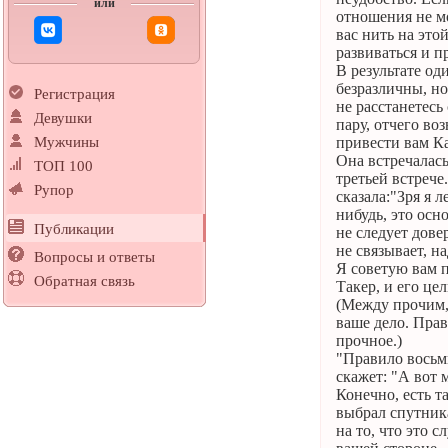
или
отношения не м
вас нить на эт
развиваться и п
В результате оди
безразличны, но
Регистрация
не расстанетесь
Девушки
пару, отчего в
Мужчины
привести вам Ка
Она встречалась
ТОП 100
третьей встрече
Рупор
сказала:"Зря я л
нибудь, это осн
Публикации
не следует дове
не связывает, на
Вопросы и ответы
Я советую вам п
Обратная связь
Такер, и его це
(Между прочим, 
ваше дело. Прав
прочное.)
"Правило восьми
скажет: "А вот 
Конечно, есть т
выбрал спутника
на то, что это 