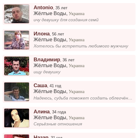
Antonio
,
35 лет
Жёлтые Воды
,
Украина
ичу девушку для создания семй
Илона
,
56 лет
Жёлтые Воды
,
Украина
Хотелось бы встретить любимого мужчину
Владимир
,
36 лет
Жёлтые Воды
,
Украина
ищу девушку
Саша
,
41 год
Жёлтые Воды
,
Украина
Надеюсь, судьба поможет создать облегчённую жизнь
Алина
,
34 года
Жёлтые Воды
,
Украина
Серьёзные отношения
Назар
,
31 год