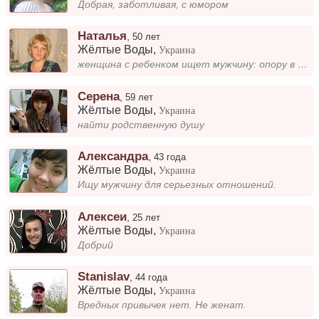
Добрая, заботливая, с юмором
Наталья
,
50 лет
Жёлтые Воды
,
Украина
женщина с ребенком ищет мужчину: опору в жизни, друга, хорошего человека
Серена
,
59 лет
Жёлтые Воды
,
Украина
найти родственную душу
Александра
,
43 года
Жёлтые Воды
,
Украина
Ищу мужчину для серьезных отношений.
Алексеи
,
25 лет
Жёлтые Воды
,
Украина
Добрий
Stanislav
,
44 года
Жёлтые Воды
,
Украина
Вредных привычек нет. Не женат.