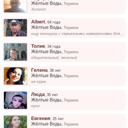
Жёлтые Воды
,
Украина
Холост
Albert
,
64 года
Жёлтые Воды
,
Украина
ищу женщину с серьезными намерениями для создания семьи которая не боится сельской жизни.
Толик
,
34 года
Жёлтые Воды
,
Украина
общительный, веселый
Гелена
,
38 лет
Жёлтые Воды
,
Украина
не курю
Люда
,
35 лет
Жёлтые Воды
,
Украина
прос
Евгения
,
25 лет
Жёлтые Воды
,
Украина