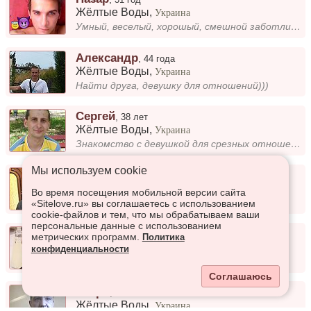
Жёлтые Воды
,
Украина
Умный, веселый, хорошый, смешной заботливый человек ищу вторую половинку.
Александр
,
44 года
Жёлтые Воды
,
Украина
Найти друга, девушку для отношений)))
Сергей
,
38 лет
Жёлтые Воды
,
Украина
Знакомство с девушкой для срезных отношений!
Мы используем сookie
Vitaliy
,
40 лет
Жёлтые Воды
,
Украина
Во время посещения мобильной версии сайта
Добрый отзывчивый
«Sitelove.ru» вы соглашаетесь с использованием
cookie-файлов и тем, что мы обрабатываем ваши
персональные данные с использованием
Микола
,
24 года
метрических программ.
Политика
Жёлтые Воды
,
Украина
конфиденциальности
Ищу девушку
Соглашаюсь
Игорь
,
50 лет
Жёлтые Воды
,
Украина