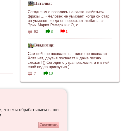
Наталия:
Сегодня мне попались на глаза «избитые»
фразы…. «Человек не умирает, когда он стар,
он умирает, когда он перестает любить…»
Эрих Мария Ремарк и « О, с...
62
3
1
Владимир:
Сам себя не похвалишь – никто не похвалит.
Хотя нет, друзья похвалят и даже песню
сложат! )) Сегодня с утра прислали, а я к ней
своё видео прикрутил )...
7
13
ем, что мы обрабатываем ваши
и
Соглашаюсь