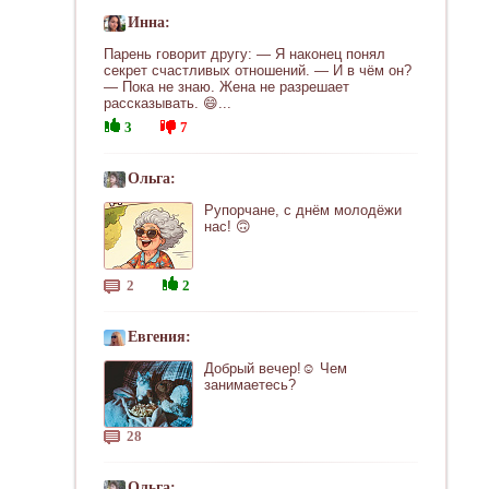
Инна:
Парень говорит другу: — Я наконец понял
секрет счастливых отношений. — И в чём он?
— Пока не знаю. Жена не разрешает
рассказывать. 😄...
3
7
Ольга:
Рупорчане, с днём молодёжи
нас! 🙃
2
2
Евгения:
Добрый вечер!☺ Чем
занимаетесь?
28
Ольга: