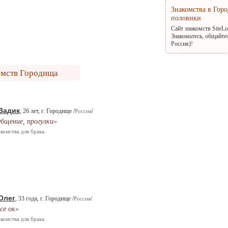
Знакомства в Гор
половики
Сайт знакомств SiteL
Знакомьтесь, общайте
Россия)!
омств Городища
Вадик
, 26 лет, г. Городище /
/
Россия
бщение, прогулки»
комства для брака.
Олег
, 33 года, г. Городище /
/
Россия
се ок»
комства для брака.