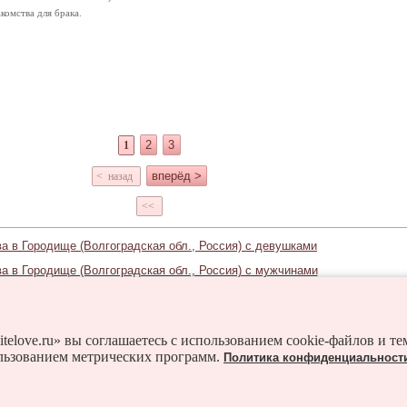
комства для брака.
2
3
1
вперёд >
< назад
<<
а в Городище (Волгоградская обл., Россия) с девушками
а в Городище (Волгоградская обл., Россия) с мужчинами
Знакомьтесь и в соседних городах:
вск
Быково
Волгоград
Волжский
Дубовка
itelove.ru» вы соглашаетесь с использованием cookie-файлов и т
льзованием метрических программ.
Политика конфиденциальност
Иловля
Калач-на-Дону