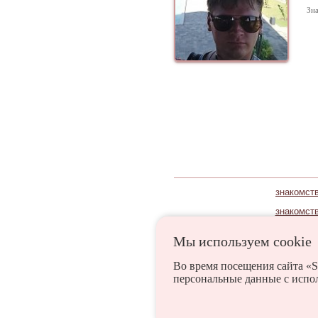
Зна
знакомств
знакомств
Мы используем сookie
Алексеевская
Алуще
Во время посещения сайта «S
персональные данные с испо
Елань
Жирновск