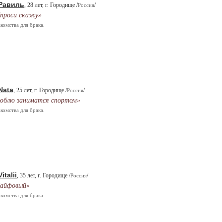
Равиль
, 28 лет, г. Городище /
/
Россия
проси скажу»
комства для брака.
Nata
, 25 лет, г. Городище /
/
Россия
юблю заниматся спортом»
комства для брака.
Vitalii
, 35 лет, г. Городище /
/
Россия
айфовый»
комства для брака.