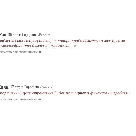
Рая
, 36 лет, г. Городище /
/
Россия
юблю честность, верность, не прощю придательство и ложь, сама
омолинейная что думаю о человеке то...»
комство для создания семьи.
Гера
, 47 лет, г. Городище /
/
Россия
портивный, целеустремленный, без жилищных и финансовых проблем»
комство для создания семьи.