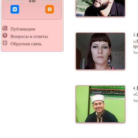
или
Публикации
3.
Вопросы и ответы
«Л
Обратная связь
пр
Зна
4.
«С
Зна