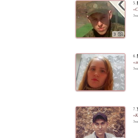
5.
«С
Зна
3
6.
«л
Зна
7.
«К
Зна