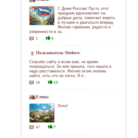
С Днем России! Пусть этот
праздник вдохновляет на
добрые дела, помогает верить
в лучшее и двигаться вперед.
Желаю гармонии, радости и
уверенности в за...
1
5
Пользователь Sitelove:
Спасибо сайту и всем вам, но время
попрощаться, За кем пришла, того нашла и
надо расставаться. Желаю всем любовь
найти, хоть это не легко, И п...
16
15
Елена:
Лето!
47
7