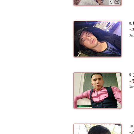
5
8.
«В
Зна
9.
«Д
Зна
10
«Р