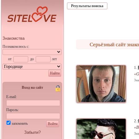
Результаты поиска
Знакомства
Серьёзный сайт знак
Познакомлюсь с:
от
до
лет
1.
Найти
«О
Зна
Вход на сайт
E-mail:
Пароль:
2.
запомнить
Войти
«В
Забыли?
Зна