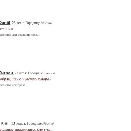
Daniil
, 28 лет, г. Городище /
/
Россия
се в лс»
комство для создания семьи.
Тигран
, 27 лет, г. Городище /
/
Россия
обряк, ценю чувство юмора»
комства для брака.
Kirill
.
, 33 года, г. Городище /
/
Россия
еальные знакомства, для с/о.»