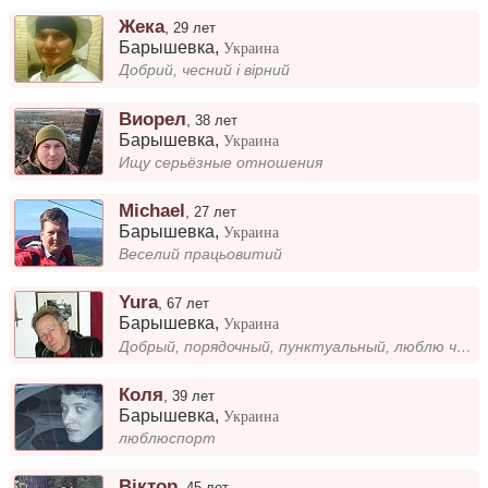
Жека
,
29 лет
Барышевка
,
Украина
Добрий, чесний і вірний
Виорел
,
38 лет
Барышевка
,
Украина
Ищу серьёзные отношения
Michael
,
27 лет
Барышевка
,
Украина
Веселий працьовитий
Yura
,
67 лет
Барышевка
,
Украина
Добрый, порядочный, пунктуальный, люблю чистоту и уют. Только честные отношения, общения. Доход средний, стабильный. В ж...
Коля
,
39 лет
Барышевка
,
Украина
люблюспорт
Віктор
,
45 лет