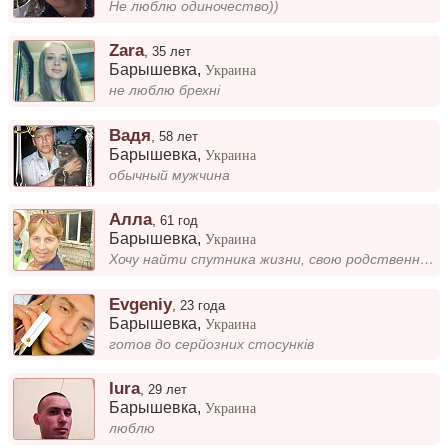
Не люблю одиночество))
Zara
,
35 лет
Барышевка
,
Украина
не люблю брехні
Вадя
,
58 лет
Барышевка
,
Украина
обычный мужчина
Алла
,
61 год
Барышевка
,
Украина
Хочу найти спутника жизни, свою родственную душу, чтобы идти по жизни вместе.
Evgeniy
,
23 года
Барышевка
,
Украина
готов до серйозних стосунків
Iura
,
29 лет
Барышевка
,
Украина
люблю