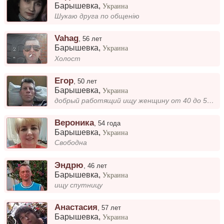
Барышевка
,
Украина
Шукаю друга по общенію
Vahag
,
56 лет
Барышевка
,
Украина
Холост
Егор
,
50 лет
Барышевка
,
Украина
добрый работящий ищу женщину от 40 до 50 лет, дети не помеха готова на переезд в село, живу один может откликнется даже...
Вероника
,
54 года
Барышевка
,
Украина
Свободна
Эндрю
,
46 лет
Барышевка
,
Украина
ищу спутницу
Анастасия
,
57 лет
Барышевка
,
Украина