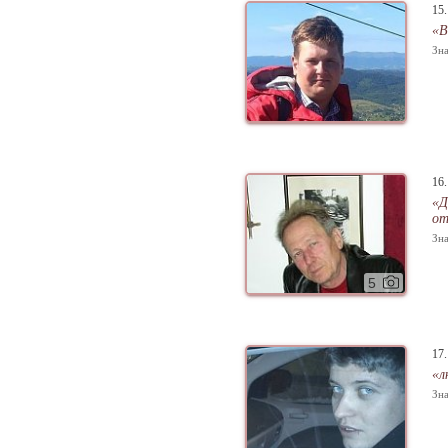
15
«В
Зна
16
«Д
от
Зна
5
17
«л
Зна