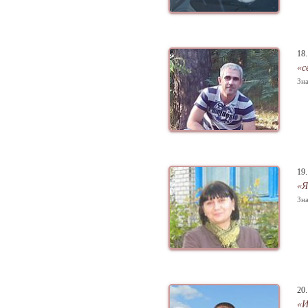
18
«с
Зна
19
«Я
Зна
20
«И