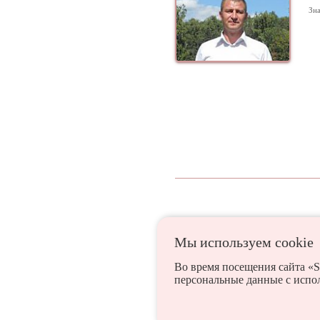
Зна
Мы используем сookie
Белая Церковь
Богус
Во время посещения сайта «S
персональные данные с испо
Васильков
Иванков