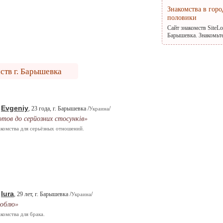
Знакомства в гор
половики
Сайт знакомств SiteL
Барышевка. Знакомьте
ств г. Барышевка
Evgeniy
.
, 23 года, г. Барышевка /
/
Украина
отов до серйозних стосунків»
комства для серьёзных отношений.
Iura
.
, 29 лет, г. Барышевка /
/
Украина
юблю»
комства для брака.