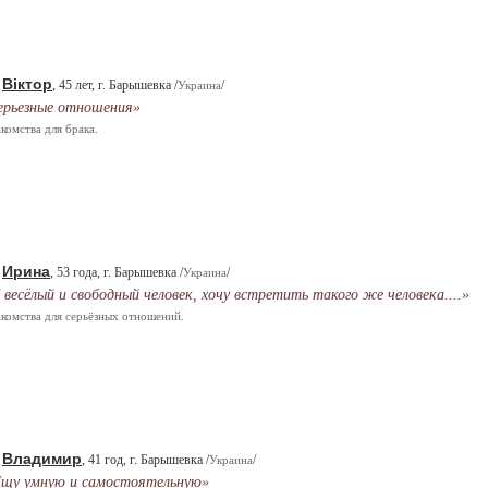
Віктор
.
, 45 лет, г. Барышевка /
/
Украина
ерьезные отношения»
комства для брака.
Ирина
.
, 53 года, г. Барышевка /
/
Украина
 весёлый и свободный человек, хочу встретить такого же человека....»
комства для серьёзных отношений.
Владимир
.
, 41 год, г. Барышевка /
/
Украина
щу умную и самостоятельную»