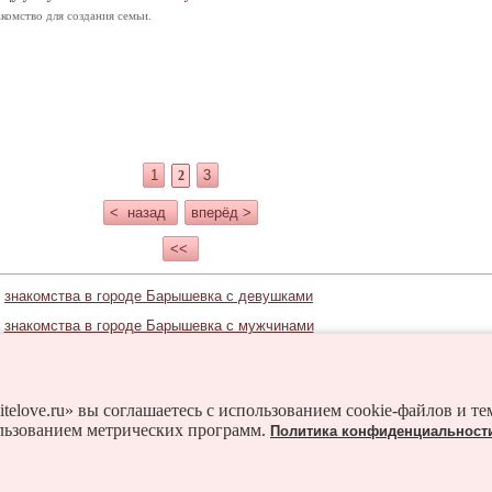
комство для создания семьи.
1
3
2
< назад
вперёд >
<<
знакомства в городе Барышевка с девушками
знакомства в городе Барышевка с мужчинами
Знакомьтесь и в соседних городах:
лав
Борисполь
Боровая
Бородянка
Бровары
itelove.ru» вы соглашаетесь с использованием cookie-файлов и т
льзованием метрических программ.
Политика конфиденциальност
Ирпень
Кагарлык