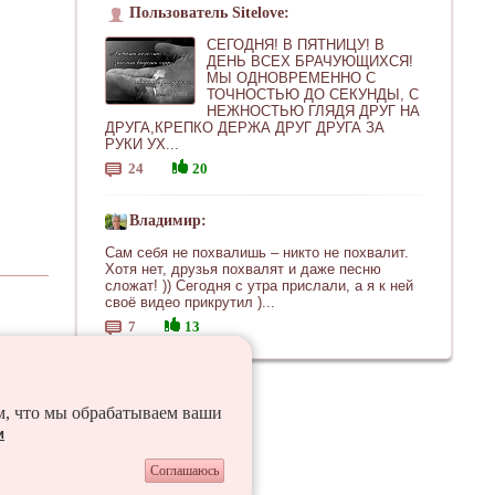
Пользователь Sitelove:
СЕГОДНЯ! В ПЯТНИЦУ! В
ДЕНЬ ВСЕХ БРАЧУЮЩИХСЯ!
МЫ ОДНОВРЕМЕННО С
ТОЧНОСТЬЮ ДО СЕКУНДЫ, С
НЕЖНОСТЬЮ ГЛЯДЯ ДРУГ НА
ДРУГА,КРЕПКО ДЕРЖА ДРУГ ДРУГА ЗА
РУКИ УХ...
24
20
Владимир:
Сам себя не похвалишь – никто не похвалит.
Хотя нет, друзья похвалят и даже песню
сложат! )) Сегодня с утра прислали, а я к ней
своё видео прикрутил )...
7
13
ем, что мы обрабатываем ваши
и
Соглашаюсь