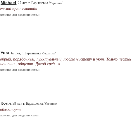
Michael
.
, 27 лет, г. Барышевка /
/
Украина
еселий працьовитий»
комство для создания семьи.
Yura
.
, 67 лет, г. Барышевка /
/
Украина
обрый, порядочный, пунктуальный, люблю чистоту и уют. Только честн
ношения, общения. Доход сред...»
комство для создания семьи.
Коля
.
, 39 лет, г. Барышевка /
/
Украина
юблюспорт»
комство для создания семьи.