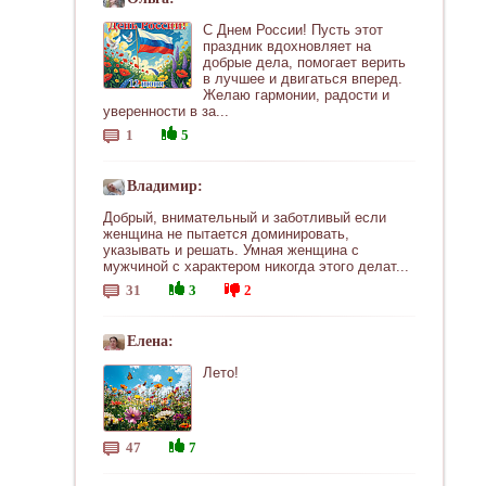
С Днем России! Пусть этот
праздник вдохновляет на
добрые дела, помогает верить
в лучшее и двигаться вперед.
Желаю гармонии, радости и
уверенности в за...
1
5
Владимир:
Добрый, внимательный и заботливый если
женщина не пытается доминировать,
указывать и решать. Умная женщина с
мужчиной с характером никогда этого делат...
31
3
2
Елена:
Лето!
47
7