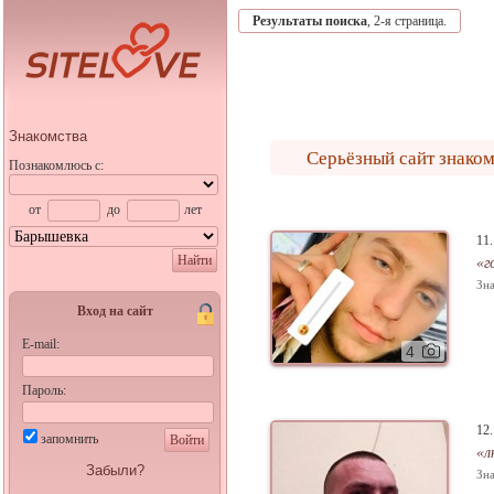
Результаты поиска
, 2-я страница.
Знакомства
Серьёзный сайт знаком
Познакомлюсь с:
от
до
лет
11
Найти
«г
Зна
Вход на сайт
E-mail:
4
Пароль:
12
запомнить
Войти
«л
Забыли?
Зна