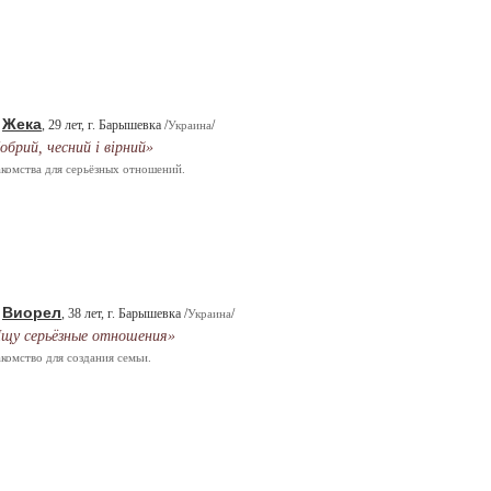
Жека
.
, 29 лет, г. Барышевка /
/
Украина
обрий, чесний і вірний»
комства для серьёзных отношений.
Виорел
.
, 38 лет, г. Барышевка /
/
Украина
щу серьёзные отношения»
комство для создания семьи.