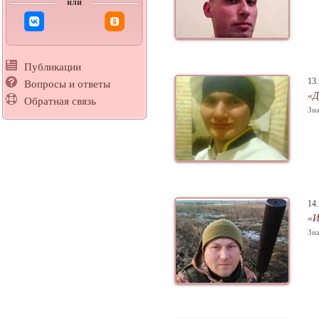
или
Публикации
13
Вопросы и ответы
«Д
Обратная связь
Зна
14
«И
Зна