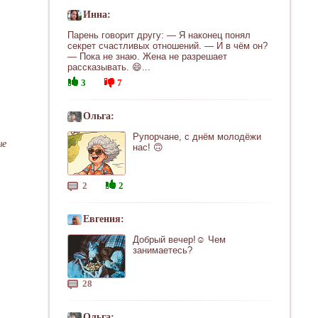
Инна:
Парень говорит другу: — Я наконец понял
секрет счастливых отношений. — И в чём он?
— Пока не знаю. Жена не разрешает
рассказывать. 😄...
3
7
Ольга:
Рупорчане, с днём молодёжи
ые
нас! 🙃
2
2
Евгения:
Добрый вечер!☺ Чем
занимаетесь?
28
Ольга: