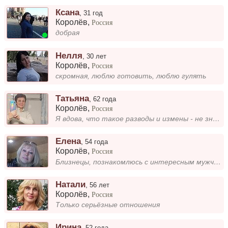
Ксана
,
31 год
Королёв
,
Россия
добрая
Нелля
,
30 лет
Королёв
,
Россия
скромная, люблю готовить, люблю гулять
Татьяна
,
62 года
Королёв
,
Россия
Я вдова, что такое разводы и измены - не знаю, финансово и жилищно самостоятельна. Хочу встретить мужчину со взаимной с...
Елена
,
54 года
Королёв
,
Россия
Близнецы, познакомлюсь с интересным мужчиной для серьезных отношений.
Натали
,
56 лет
Королёв
,
Россия
Только серьёзные отношения
Ирина
,
52 года