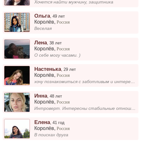
Хочется найти мужчину, защитника
Ольга
,
49 лет
Королёв
,
Россия
Веселая
Лена
,
38 лет
Королёв
,
Россия
О себе могу часами. )
Настенька
,
29 лет
Королёв
,
Россия
хочу познакомиться с заботливым и интересным парнем)
Инна
,
48 лет
Королёв
,
Россия
Интроверт. Интересны стабильные отношения с глубокой эмоциональной связью
Елена
,
41 год
Королёв
,
Россия
В поисках друга