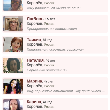
Королёв
,
Россия
Хочу радоваться жизни не одна!
Любовь
,
65 лет
Королёв
,
Россия
Принципиальная оптимистка
Таисия
,
81 год
Королёв
,
Россия
Интересная, скромная, серьезная
Наталия
,
46 лет
Королёв
,
Россия
Серьезные отношения !
Марина
,
47 лет
Королёв
,
Россия
Ищу серьезные отношения, жду приличного человека, без вредных привычек, образованного, воспитанного, доброго.
Карина
,
41 год
Королёв
,
Россия