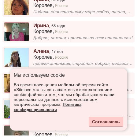
Королёв
,
Россия
Подарю единственному море любви, тепла, семейного уюта
Ирина
,
53 года
Королёв
,
Россия
Добрая, нежная, приятная во всех отношениях!
Алена
,
47 лет
Королёв
,
Россия
привлекательная, стройная, добрая, педагогическое и экономическое образования желает познакомиться с мужчиной от 43-53 л...
Мы используем сookie
Ирина
,
44 года
Королёв
,
Россия
Во время посещения мобильной версии сайта
добрая, понимающая, интересный собеседник. Ищу уверенного в себе, состоявшегося мужчину в самом расцвете сил.
«Sitelove.ru» вы соглашаетесь с использованием
cookie-файлов и тем, что мы обрабатываем ваши
персональные данные с использованием
Наталья
,
71 год
метрических программ.
Политика
Королёв
,
Россия
конфиденциальности
Поиск мужчины близкого возраста. все лето провожу в глухой деревне новгородской обл. я обычная простая пенсионерка живу...
Соглашаюсь
Юляшка
,
52 года
Королёв
,
Россия